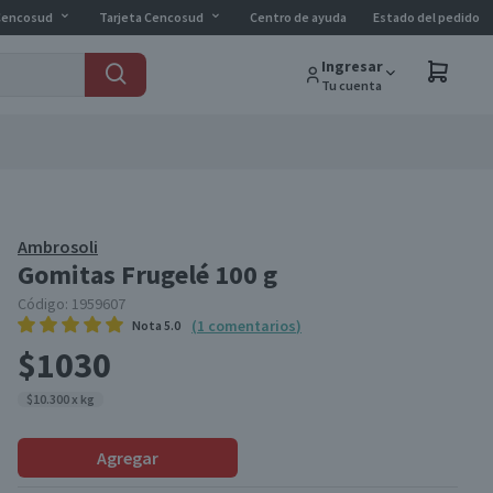
Cencosud
Tarjeta Cencosud
Centro de ayuda
Estado del pedido
Ingresar
Tu cuenta
Ambrosoli
Gomitas Frugelé 100 g
Código:
1959607
(
1
comentarios
)
Nota
5.0
$1030
$10.300 x kg
Agregar