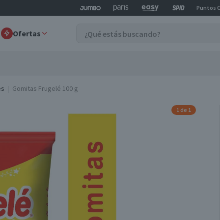
Puntos 
Ofertas
es
Gomitas Frugelé 100 g
1 de 1