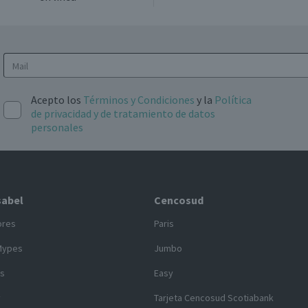
Acepto los
Términos y Condiciones
y la
Política
de privacidad y de tratamiento de datos
personales
sabel
Cencosud
ores
Paris
Mypes
Jumbo
s
Easy
y
Tarjeta Cencosud Scotiabank