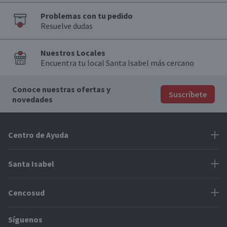
Problemas con tu pedido
Resuelve dudas
Nuestros Locales
Encuentra tu local Santa Isabel más cercano
Conoce nuestras ofertas y
Suscríbete
novedades
Centro de Ayuda
Problemas con tu pedido
Santa Isabel
Información de pago
Proveedores
Cencosud
Cómo modificar mis datos
Espacio Mypes
Modos de entrega y cobertura
Síguenos
Paris