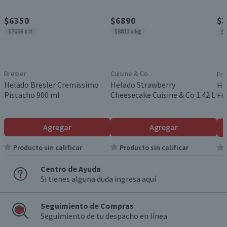
$6350
$6890
$3
$7056 x lt
$8833 x kg
$2
Bresler
Cuisine & Co
Fru
Helado Bresler Cremissimo
Helado Strawberry
He
Pistacho 900 ml
Cheesecake Cuisine & Co 1.42 L
Fr
Agregar
Agregar
Producto sin calificar
Producto sin calificar
Centro de Ayuda
Si tienes alguna duda ingresa aquí
Seguimiento de Compras
Seguimiento de tu despacho en línea