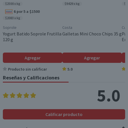
*Ingesta de referencia de un adulto promedio (8400 kj / 2000 kcal)
$2500 x kg
$9429 x kg
$1
6 por 5 a $1500
$2083 x kg
Soprole
Costa
Cui
Yogurt Batido Soprole Frutilla
Galletas Mini Choco Chips 35 g
Pac
120 g
Ent
Agregar
Agregar
Producto sin calificar
5.0
Reseñas y Calificaciones
5.0
Calificar producto