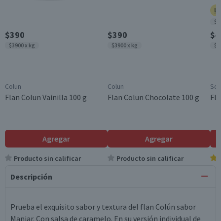
Ll
$3
$390
$390
$4
$3900 x kg
$3900 x kg
$4
Colun
Colun
Sop
Flan Colun Vainilla 100 g
Flan Colun Chocolate 100 g
Fla
Agregar
Agregar
Producto sin calificar
Producto sin calificar
Descripción
Prueba el exquisito sabor y textura del flan Colún sabor
Manjar. Con salsa de caramelo. En su versión individual de