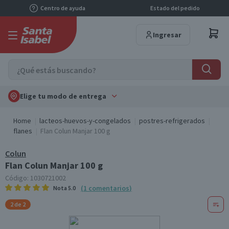
Centro de ayuda
Estado del pedido
Ingresar
Elige tu modo de entrega
Home
lacteos-huevos-y-congelados
postres-refrigerados
flanes
Flan Colun Manjar 100 g
Colun
Flan Colun Manjar 100 g
Código:
1030721002
(
1
comentarios
)
Nota
5.0
2 de 2