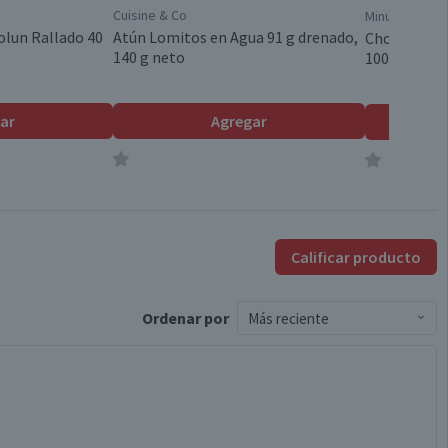
Cuisine & Co
Minuto Verde
olun Rallado 40
Atún Lomitos en Agua 91 g drenado,
Choclo Cong
140 g neto
100% Natura
ar
Agregar
Calificar producto
Ordenar
por
Más reciente