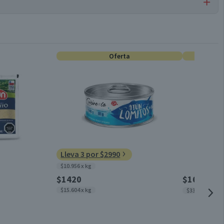
Por cada 1 porción
Salmones
0
Oferta
Conservar refrigerado
Válida hasta su fecha de caducidad
Lleva 3 por $2990
$10.956 x kg
$1420
$1690
$189
$15.604 x kg
$3380 x kg