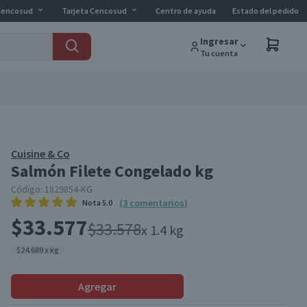
Cencosud
Tarjeta Cencosud
Centro de ayuda
Estado del pedido
Ingresar
Tu cuenta
Cuisine & Co
Salmón Filete Congelado kg
Código:
1829854-KG
(
3
comentarios
)
Nota
5.0
$33.577
$33.578
x 1.4 kg
$24.689 x kg
Agregar