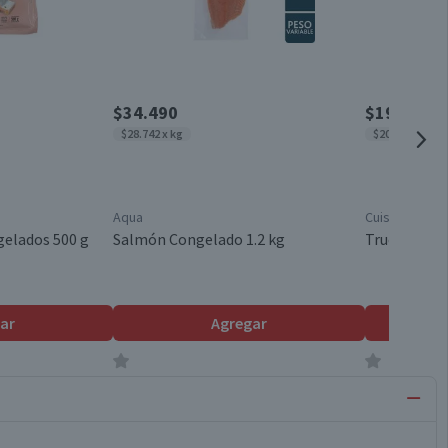
$34.490
$19.656
x 9
$28.742 x kg
$20.690 x kg
Aqua
Cuisine & Co
elados 500 g
Salmón Congelado 1.2 kg
Trucha File
ar
Agregar