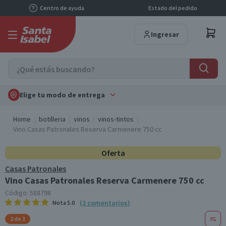
Centro de ayuda
Estado del pedido
Ingresar
Elige tu modo de entrega
Home
botilleria
vinos
vinos-tintos
Vino Casas Patronales Reserva Carmenere 750 cc
Oferta
Casas Patronales
Vino Casas Patronales Reserva Carmenere 750 cc
Código:
588798
(
2
comentarios
)
Nota
5.0
2 de 3