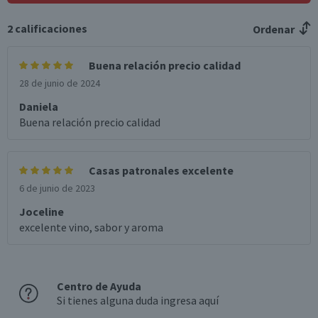
Formato
2
calificaciones
Ordenar
Individual
País de Origen
Buena relación precio calidad
Chile
28 de junio de 2024
Sabor
Daniela
De estructura, taninos suaves, fresco con notas a ciruelas
Buena relación precio calidad
negras, tabaco
Aroma
Frutas negras frescas, cerezas, pimienta negra y
Casas patronales excelente
chocolate
6 de junio de 2023
Graduación Alcohólica
Joceline
13.5°
excelente vino, sabor y aroma
Nota
Por Ley la venta de alcohol está prohibida para menores
de 18 años.
Centro de Ayuda
Si tienes alguna duda ingresa aquí
Garantía Mínima Legal
Válida hasta su fecha de caducidad