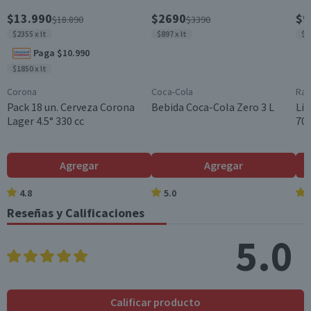
Viña
$13.990
$2690
$9
$18.890
$3390
Viña Casas Patronales
$2355 x lt
$897 x lt
$1
Maridaje
Paga $10.990
Carnes rojas
$1850 x lt
Almacenamiento
Corona
Coca-Cola
Ram
Almacenar en un lugar fresco, seco y oscuro. Entre 12°C y
Pack 18 un. Cerveza Corona
Bebida Coca-Cola Zero 3 L
Lic
18°C.
Lager 4.5° 330 cc
700
Contenido
750 cc
Agregar
Agregar
Cantidad
1 un.
4.8
5.0
Reseñas y Calificaciones
Cepa
Carménère
5.0
Denominación de Origen
Valle del Maule
Envase
Calificar producto
Botella