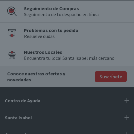
Seguimiento de Compras
Seguimiento de tu despacho en línea
Problemas con tu pedido
Resuelve dudas
Nuestros Locales
Encuentra tu local Santa Isabel más cercano
Conoce nuestras ofertas y
Suscríbete
novedades
Centro de Ayuda
Problemas con tu pedido
Santa Isabel
Información de pago
Proveedores