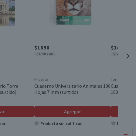
$1890
$1490
$1890 x un
$1490 x un
Proarte
Torre
rio Torre
Cuaderno Universitario Animales 100
Cuaderno Co
surtido)
Hojas 7 mm (surtido)
100 Hojas
ar
Agregar
car
Producto sin calificar
Producto s