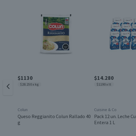
Pack-Unitario
Cantidad
Cantidad de Hojas
Garantía Mínima Legal
$1130
$14.280
$28.250 x kg
$1190 x lt
Colun
Cuisine & Co
Queso Reggianito Colun Rallado 40
Pack 12 un. Leche Cu
g
Entera 1 L