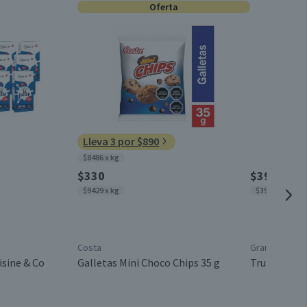
Oferta
Unitario
1 un.
100 hojas
Lleva 3 por $890
$8486 x kg
6 meses, a partir de la entrega del producto
$330
$3990
$9429 x kg
$3990 x kg
Costa
Granel
isine & Co
Galletas Mini Choco Chips 35 g
Trutro Ente