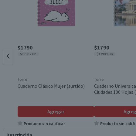
$1790
$1790
$1790 x un
$1790 x un
Torre
Torre
Cuaderno Clásico Mujer (surtido)
Cuaderno Universita
Ciudades 100 Hojas (
Agregar
Agreg
Producto sin calificar
Producto sin califi
Descripción