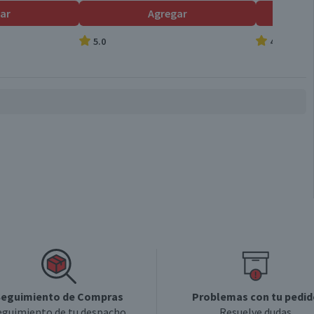
ar
Agregar
5.0
4.7
eguimiento de Compras
Problemas con tu pedid
eguimiento de tu despacho
Resuelve dudas