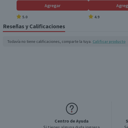
Agregar
Agreg
5.0
4.9
Reseñas y Calificaciones
Todavía no tiene calificaciones, comparte la tuya.
Calificar producto
Centro de Ayuda
S
Si tienes alguna duda ingresa
S