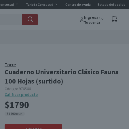
Cencosud
Tarjeta Cencosud
Centro de ayuda
Estado del pedido
Ingresar
Tu cuenta
Torre
Cuaderno Universitario Clásico Fauna
100 Hojas (surtido)
Código:
976566
Calificar producto
$1790
$1790 x un