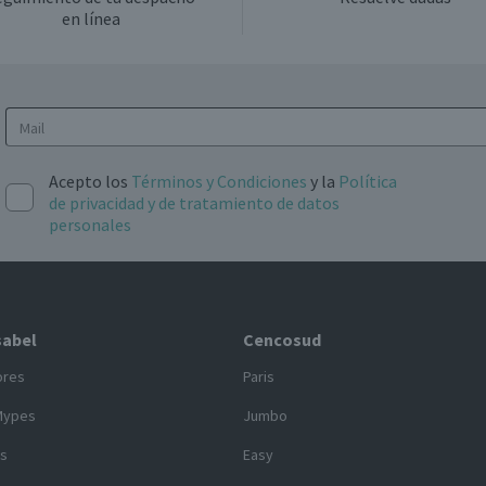
en línea
Acepto los
Términos y Condiciones
y la
Política
de privacidad y de tratamiento de datos
personales
sabel
Cencosud
ores
Paris
Mypes
Jumbo
s
Easy