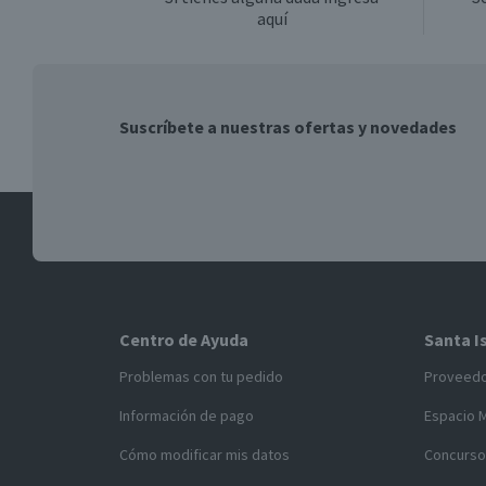
aquí
Suscríbete a nuestras ofertas y novedades
Centro de Ayuda
Santa I
Problemas con tu pedido
Proveed
Información de pago
Espacio 
Cómo modificar mis datos
Concurso