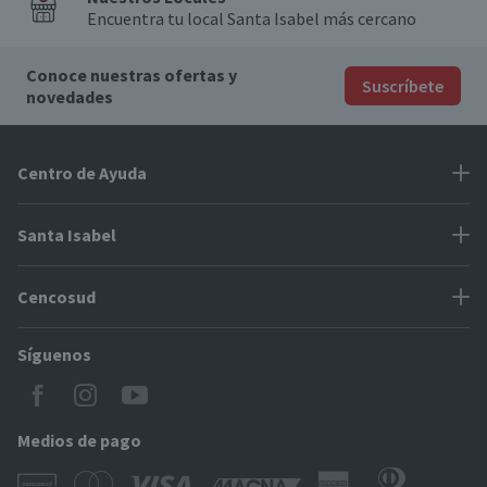
Encuentra tu local Santa Isabel más cercano
Conoce nuestras ofertas y
Suscríbete
novedades
Centro de Ayuda
Problemas con tu pedido
Santa Isabel
Información de pago
Proveedores
Cencosud
Cómo modificar mis datos
Espacio Mypes
Modos de entrega y cobertura
Síguenos
Paris
Concursos
Locales Santa Isabel
Jumbo
CyberDay
Cómo comprar en SantaIsabel.cl
Easy
Medios de pago
BlackFriday
Servicio al cliente
Tarjeta Cencosud Scotiabank