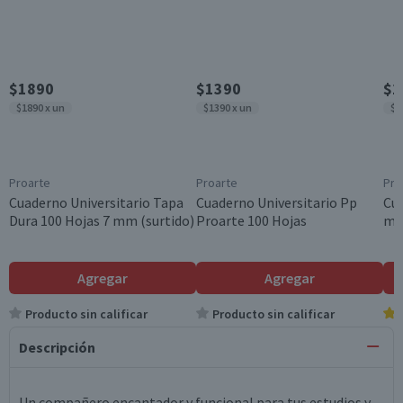
$1890
$1390
$1
$1890 x un
$1390 x un
$1
Proarte
Proarte
Pro
Cuaderno Universitario Tapa
Cuaderno Universitario Pp
Cua
Dura 100 Hojas 7 mm (surtido)
Proarte 100 Hojas
mm
Agregar
Agregar
Producto sin calificar
Producto sin calificar
Descripción
Un compañero encantador y funcional para tus estudios y