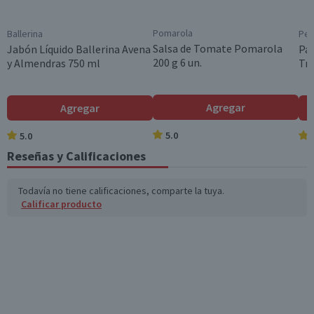
Pomarola
Ballerina
Pe
Salsa de Tomate Pomarola
Jabón Líquido Ballerina Avena
Pa
200 g 6 un.
y Almendras 750 ml
Tri
Agregar
Agregar
5.0
5.0
Reseñas y Calificaciones
Todavía no tiene calificaciones, comparte la tuya.
Calificar producto