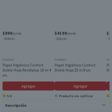
$990
$4190
$9
$1740
$5190
$14 x m
$21 x m
$1
Confort
Confort
Con
Papel Higiénico Confort
Papel Higiénico Confort
Pap
Doble Hoja Rendiplus 18 m 4
Doble Hoja 25 m 8 un.
Dob
un.
Agregar
Agregar
5.0
Producto sin calificar
Descripción