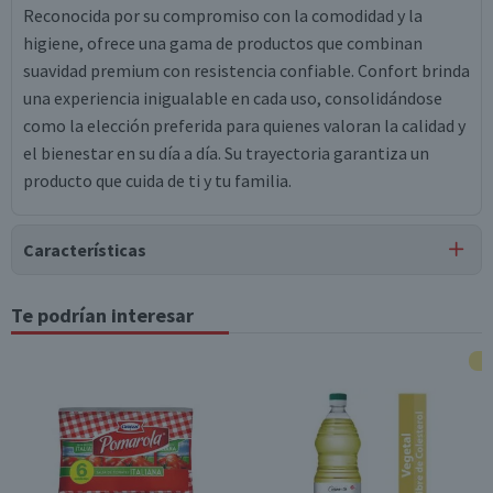
Reconocida por su compromiso con la comodidad y la
higiene, ofrece una gama de productos que combinan
suavidad premium con resistencia confiable. Confort brinda
una experiencia inigualable en cada uso, consolidándose
como la elección preferida para quienes valoran la calidad y
el bienestar en su día a día. Su trayectoria garantiza un
producto que cuida de ti y tu familia.
Características
Tipo de Producto
Te podrían interesar
Papel Higiénico
Largo del Rollo
27 metros
Pack-Unitario
Unitario
Contenido