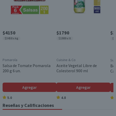
12 unidades
Cantidad
12 un.
Garantía Mínima Legal
$4150
$1790
$3
Válida hasta su fecha de caducidad
$3458 x kg
$1989 x lt
$3
Pomarola
Cuisine & Co
Sup
Salsa de Tomate Pomarola
Aceite Vegetal Libre de
Bol
200 g 6 un.
Colesterol 900 ml
Cam
Agregar
Agregar
5.0
4.8
Reseñas y Calificaciones