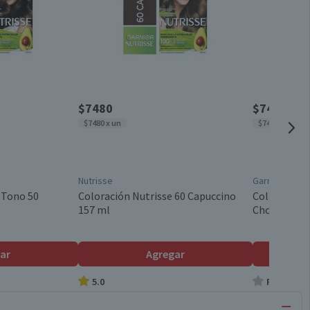
$7480
$7480
$7480 x un
$7480 x un
Nutrisse
Garnier
 Tono 50
Coloración Nutrisse 60 Capuccino
Coloración 
157 ml
Chocolatisi
ar
Agregar
5.0
Producto s