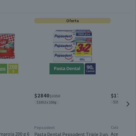
Tinturas de Cabello
Oferta
Producto Cruelty Free
Tratamiento de color capilar.
157 ml
Válida hasta su fecha de caducidad
$2840
$1790
$3350
$1989 x lt
$1052 x 100g
Cuisine & Co
Pepsodent
marola 200 g 6
Aceite Veget
Pasta Dental Pepsodent Triple 3 un.