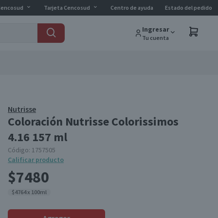
Cencosud
Tarjeta Cencosud
Centro de ayuda
Estado del pedido
Ingresar
Tu cuenta
Nutrisse
Coloración Nutrisse Colorissimos
4.16 157 ml
Código:
1757505
Calificar producto
$7480
$4764 x 100ml