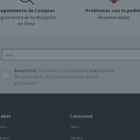
eguimiento de Compras
Problemas con tu pedid
eguimiento de tu despacho
Resuelve dudas
en línea
Acepto los
Términos y Condiciones
y la
Política
de privacidad y de tratamiento de datos
personales
sabel
Cencosud
ores
Paris
Mypes
Jumbo