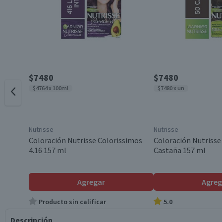
$7480
$7480
$4764 x 100ml
$7480 x un
Nutrisse
Nutrisse
Coloración Nutrisse Colorissimos
Coloración Nutrisse
4.16 157 ml
Castaña 157 ml
Agregar
Agreg
Producto sin calificar
5.0
Descripción