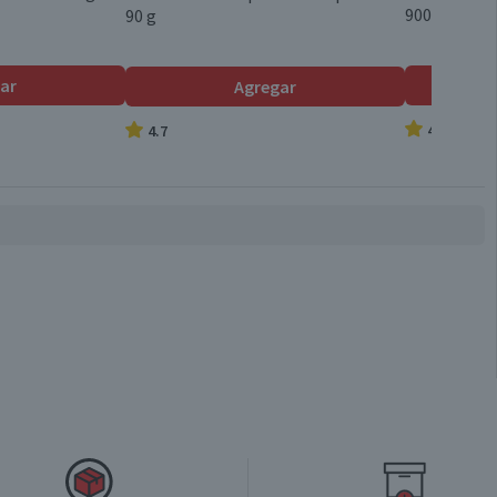
900 ml
90 g
ar
Agregar
4.8
4.7