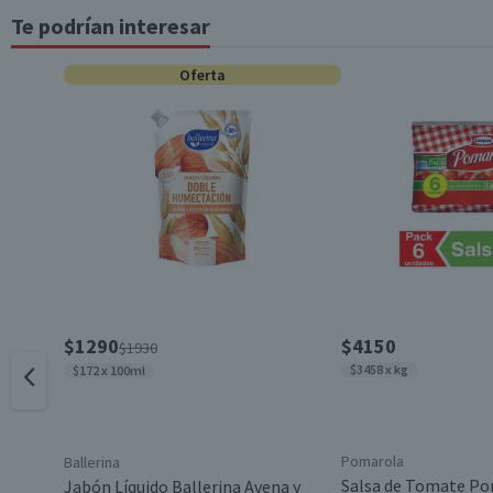
Te podrían interesar
Tipo de Producto
Oferta
Característica Sustentable
Uso Recomendado
Contenido
Garantía Mínima Legal
$1290
$4150
$1930
$3458 x kg
$172 x 100ml
Pomarola
Ballerina
Salsa de Tomate Po
Jabón Líquido Ballerina Avena y