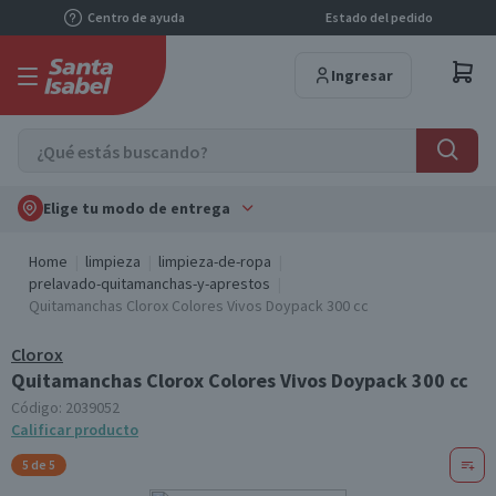
Centro de ayuda
Estado del pedido
Ingresar
Elige tu modo de entrega
Home
limpieza
limpieza-de-ropa
prelavado-quitamanchas-y-aprestos
Quitamanchas Clorox Colores Vivos Doypack 300 cc
Clorox
Quitamanchas Clorox Colores Vivos Doypack 300 cc
Código:
2039052
Calificar producto
5 de 5