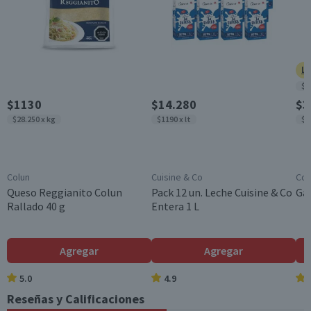
Formato
Líquido
Variedad
Líquido
Ll
$8
Incluye
$1130
$14.280
$3
1 quitamanchas
$28.250 x kg
$1190 x lt
$9
Garantía Mínima Legal
Válida hasta su fecha de caducidad
Colun
Cuisine & Co
Cos
Queso Reggianito Colun
Pack 12 un. Leche Cuisine & Co
Gal
Rallado 40 g
Entera 1 L
Agregar
Agregar
5.0
4.9
Reseñas y Calificaciones