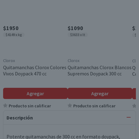
$1950
$1090
$2
$4149 x kg
$3633 x lt
$2
Clorox
Clorox
Clo
Quitamanchas Clorox Colores
Quitamanchas Clorox Blancos
Qu
Vivos Doypack 470 cc
Supremos Doypack 300 cc
Col
Agregar
Agregar
Producto sin calificar
Producto sin calificar
Descripción
Potente quitamanchas de 300 cc en formato doypack,