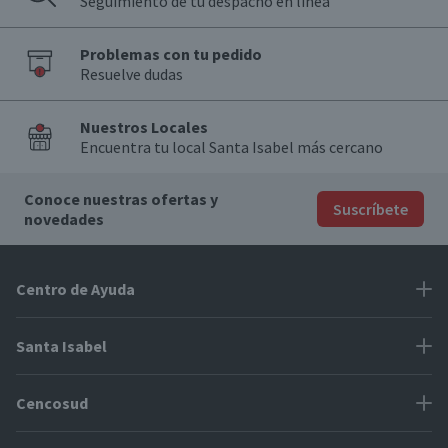
Seguimiento de tu despacho en línea
Problemas con tu pedido
Resuelve dudas
Nuestros Locales
Encuentra tu local Santa Isabel más cercano
Conoce nuestras ofertas y
Suscríbete
novedades
Centro de Ayuda
Problemas con tu pedido
Santa Isabel
Información de pago
Proveedores
Cencosud
Cómo modificar mis datos
Espacio Mypes