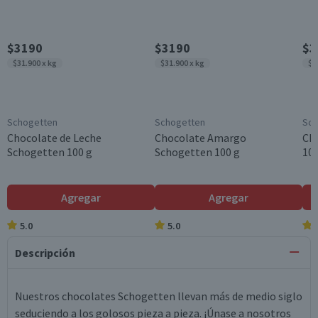
$3190
$3190
$3
$31.900 x kg
$31.900 x kg
$3
Schogetten
Schogetten
Sch
Chocolate de Leche
Chocolate Amargo
Ch
Schogetten 100 g
Schogetten 100 g
100
Agregar
Agregar
5.0
5.0
Descripción
Nuestros chocolates Schogetten llevan más de medio siglo
seduciendo a los golosos pieza a pieza. ¡Únase a nosotros