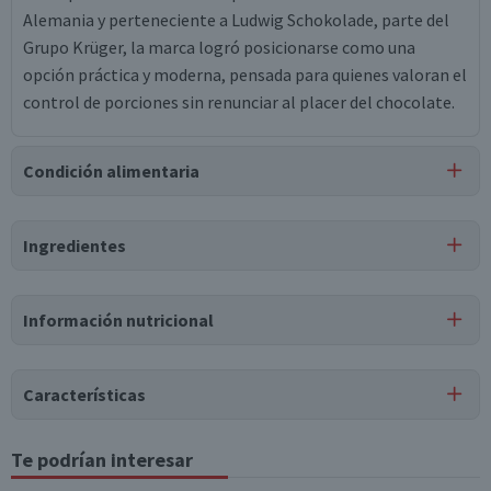
Alemania y perteneciente a Ludwig Schokolade, parte del
Grupo Krüger, la marca logró posicionarse como una
opción práctica y moderna, pensada para quienes valoran el
control de porciones sin renunciar al placer del chocolate.
Condición alimentaria
Certificación
Ingredientes
Libre de
Libre de
Mariscos
Libre de
Peces
y Crustáceos
Sulfitos
Ingredientes
Información nutricional
azúcar, manteca de cacao, leche en polvo, avellanas (8.7%),
nata en polvo, pasta de cacao, lactosa, suero de leche dulce
en polvo, grasa butírica, lecitina de soya, aromatizante
Características
natural vainilla.
Tipo de Producto
Te podrían interesar
Tabla nutricional
Puede contener
Chocolate en Barra