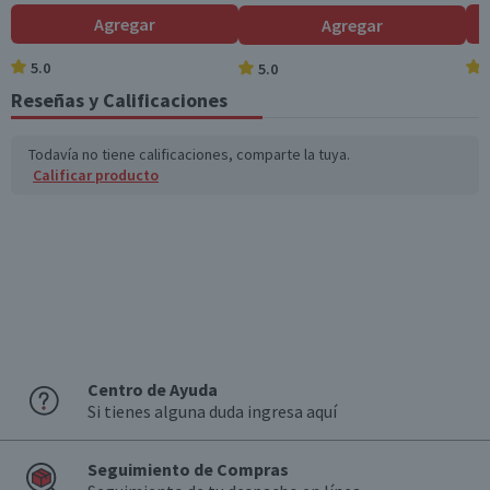
Hidratos de Carbon
56
9,4
Agregar
Agregar
o disponibles (g)
5.0
5.0
Azúcares totales
55
9,2
(g)
Reseñas y Calificaciones
Sodio (mg)
66,3
11,1
Todavía no tiene calificaciones, comparte la tuya.
Calificar producto
*Ingesta de referencia de un adulto promedio (8400 kj / 2000 kcal)
Centro de Ayuda
Si tienes alguna duda ingresa aquí
Seguimiento de Compras