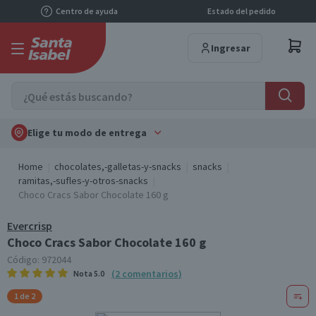
Centro de ayuda
Estado del pedido
Ingresar
Elige tu modo de entrega
Home
chocolates,-galletas-y-snacks
snacks
ramitas,-sufles-y-otros-snacks
Choco Cracs Sabor Chocolate 160 g
Evercrisp
Choco Cracs Sabor Chocolate 160 g
Código:
972044
(
2
comentarios
)
Nota
5.0
1 de 2