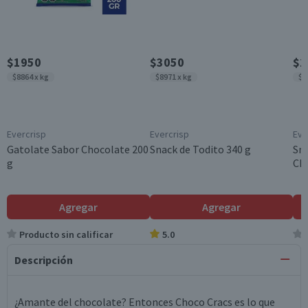
$1950
$3050
$2
$8864 x kg
$8971 x kg
$1
Evercrisp
Evercrisp
Eve
Gatolate Sabor Chocolate 200
Snack de Todito 340 g
Sna
g
Chi
Agregar
Agregar
Producto sin calificar
5.0
Descripción
¿Amante del chocolate? Entonces Choco Cracs es lo que