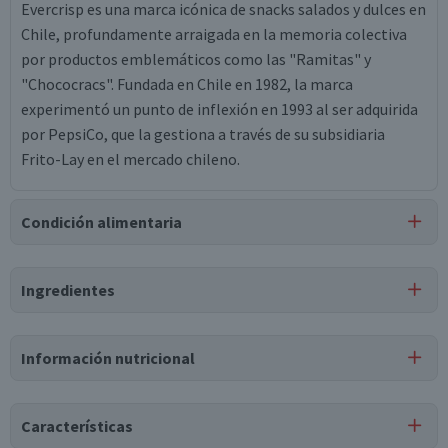
Evercrisp es una marca icónica de snacks salados y dulces en
Chile, profundamente arraigada en la memoria colectiva
por productos emblemáticos como las "Ramitas" y
"Chococracs". Fundada en Chile en 1982, la marca
experimentó un punto de inflexión en 1993 al ser adquirida
por PepsiCo, que la gestiona a través de su subsidiaria
Frito-Lay en el mercado chileno.
Condición alimentaria
Certificación
Ingredientes
Libre de
Libre de
Libre de
Vegano
Lactosa
Huevo
Peces
Ingredientes
Información nutricional
azúcar, maíz degerminado, manteca de palmiste, aceite de
soya, antioxidante tbhq, cacao en polvo, emulsionante
lecitina de soya, saborizante idéntico al natural.
Características