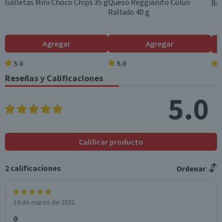
Galletas Mini Choco Chips 35 g
Queso Reggianito Colun
Beb
Rallado 40 g
Colesterol (mg)
0
0
Hidratos de Carbon
73
21,9
Agregar
Agregar
o disponibles (g)
5.0
5.0
Azúcares totales
63
18,9
(g)
Reseñas y Calificaciones
Sodio (mg)
1,3
0,4
5.0
*Ingesta de referencia de un adulto promedio (8400 kj / 2000 kcal)
Calificar producto
2
calificaciones
Ordenar
10 de marzo de 2022
0