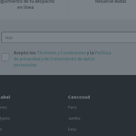
eguimiento de tu despacho
Resuelve dudas
en línea
Rubia
5.0°
Por Ley la venta de alcohol está prohibida para menores de
Acepto los
Términos y Condiciones
y la
Política
18 años.
de privacidad y de tratamiento de datos
personales
Válida hasta su fecha de caducidad
sabel
Cencosud
ores
Paris
Mypes
Jumbo
s
Easy