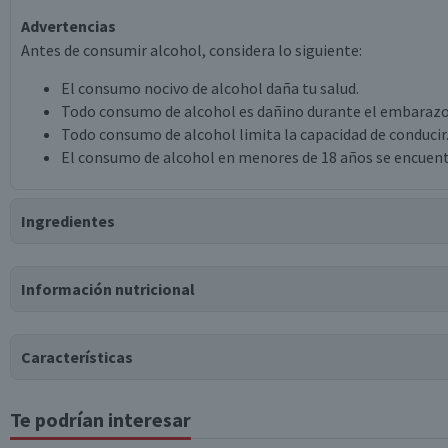
Advertencias
Antes de consumir alcohol, considera lo siguiente:
El consumo nocivo de alcohol daña tu salud.
Todo consumo de alcohol es dañino durante el embarazo
Todo consumo de alcohol limita la capacidad de conducir
El consumo de alcohol en menores de 18 años se encuent
Ingredientes
Ingredientes
Información nutricional
agua, malta de cebada, maíz, cebada, lúpulo.
Tabla nutricional
Características
Valores medios
Por cada 100g/ml
Te podrían interesar
Tipo de Producto
Energía (kCal)
50