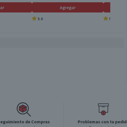
1 un.
ar
Agregar
5.0
5.0
Cuerpo ligero a medio, con una textura suave y un sabor
equilibrado que ofrece una experiencia cervecera clásica y
refrescante.
Lata
Lager
Portugal
Ligero, malta pálida, refrescante.
eguimiento de Compras
Problemas con tu pedid