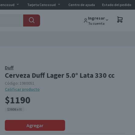
Cencosud
Tarjeta Cencosud
Centro de ayuda
Estado del pedido
Ingresar
Tu cuenta
Duff
Cerveza Duff Lager 5.0° Lata 330 cc
Código:
1980051
Calificar producto
$1190
$3606 x lt
Agregar