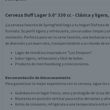
Cerveza Duff Lager 5.0° 330 cc - Clásica y ligera, 
¡La cerveza favorita de Springfield llega a tu hogar! Disfruta de
formato. Su perfil ligero y refrescante, con un sabor limpio y u
momento. Perfecta para ver tu serie favorita, una barbacoa o
de diversión y un buen rato, transportándote a un mundo de en
Lager de temática inspirada en "Los Simpson".
Sabor ligero, refrescante y fácil de beber.
Producto de merchandising y coleccionismo.
Recomendación de Almacenamiento
Para garantizar la mejor experiencia con tu cerveza, sigue los 
Guárdala en un lugar fresco, seco y protegido de la luz di
Mantenla en posición vertical para evitar derrames o alt
Antes de consumir, refrigérala a una temperatura entre 4°