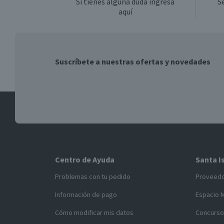
Si tienes alguna duda ingresa
S
aquí
Variedad
Graduación Alcohólica
Suscríbete a nuestras ofertas y novedades
Nota
Garantía Mínima Legal
Centro de Ayuda
Santa I
Problemas con tu pedido
Proveed
Información de pago
Espacio 
Cómo modificar mis datos
Concurso