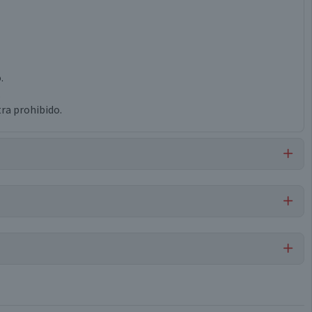
.
.
ra prohibido.
Por cada 1 porción
Cervezas Tradicionales
--