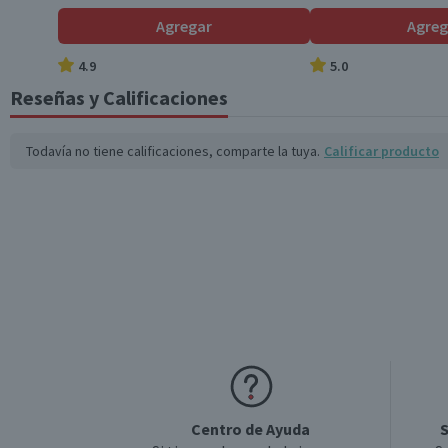
Cantidad
Agregar
Agreg
4.9
5.0
Cuerpo
Reseñas y Calificaciones
Todavía no tiene calificaciones, comparte la tuya.
Calificar producto
Envase
Estilo
País de Origen
Sabor
Centro de Ayuda
S