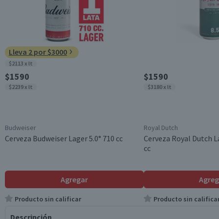
Lleva 2 por $3000
$2113 x lt
$1590
$1590
$2239 x lt
$3180 x lt
Budweiser
Royal Dutch
Cerveza Budweiser Lager 5.0° 710 cc
Cerveza Royal Dutch La
cc
Agregar
Agreg
Producto sin calificar
Producto sin califica
Descripción