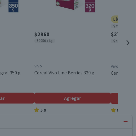
Lleva 2 po
$7500 x kg
$2960
$2790
$338
$9250 x kg
$7750 x kg
Vivo
Vivo
egral 350 g
Cereal Vivo Line Berries 320 g
Cereal Vivo 
ar
Agregar
5.0
5.0