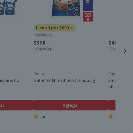
0,1
0,2
Chile
Lleva 3 por $890
0
$8486 x kg
0,3
$330
$4150
$9429 x kg
$3458 x kg
23,7
0,6
Costa
Pomarola
99
isine & Co
Galletas Mini Choco Chips 35 g
Salsa de To
un.
1,3
ar
Agregar
5.0
5.0