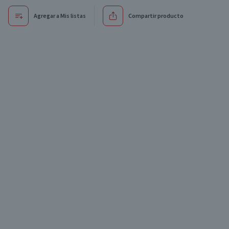
Agregar a Mis listas
Compartir producto
xclusivo online
Exclusivo online