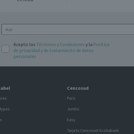
Acepto los
Términos y Condiciones
y la
Política
de privacidad y de tratamiento de datos
personales
sabel
Cencosud
ores
Paris
Mypes
Jumbo
s
Easy
y
Tarjeta Cencosud Scotiabank