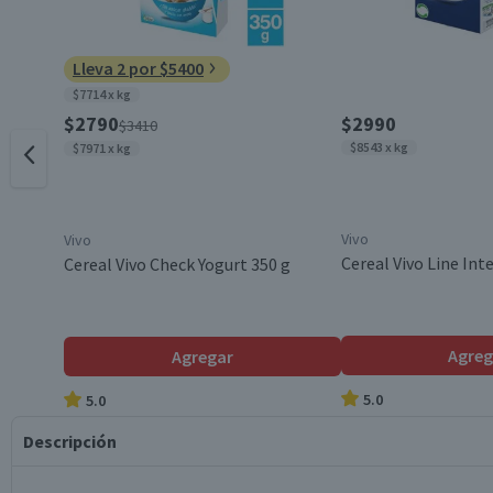
Lleva 2 por $5400
$7714 x kg
$2790
$2990
$3410
$8543 x kg
$7971 x kg
Vivo
Vivo
Cereal Vivo Line Int
Cereal Vivo Check Yogurt 350 g
Agreg
Agregar
5.0
5.0
Descripción