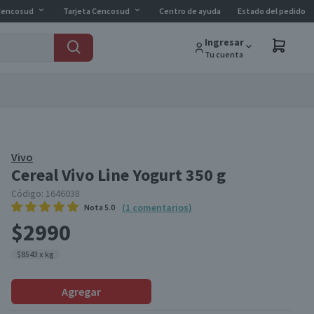
Cencosud
Tarjeta Cencosud
Centro de ayuda
Estado del pedido
Ingresar
Tu cuenta
Vivo
Cereal Vivo Line Yogurt 350 g
Código:
1646038
(
1
comentarios
)
Nota
5.0
$2990
$8543 x kg
Agregar