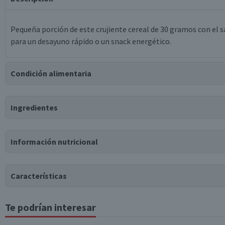
Pequeña porción de este crujiente cereal de 30 gramos con el 
para un desayuno rápido o un snack energético.
Condición alimentaria
Certificación
Ingredientes
Kosher
Ingredientes
Información nutricional
harina integral de trigo (32.7%), harina de trigo (23.4%), semo
(cebada), leche descremada en polvo, aceite de palma fracciona
(carbonato de calcio), sal, saborizante idéntico a natural, sabo
Características
hierro reducido, vitamina b1, vitamina b6, vitamina b2, ácido fó
Te podrían interesar
Tabla nutricional
Tipo de Producto
Puede contener
Trazas
de
soya, nueces, productos derivados de nueces.