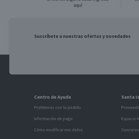
aquí
Suscríbete a nuestras ofertas y novedades
Centro de Ayuda
Santa I
Problemas con tu pedido
Proveed
Información de pago
Espacio 
Cómo modificar mis datos
Concurso