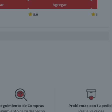
ar
Agregar
5.0
5.0
eguimiento de Compras
Problemas con tu pedid
eguimiento de tu despacho
Resuelve dudas