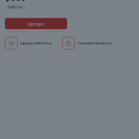
$660 x un
Agregar
Agregar a Mis listas
Compartir producto