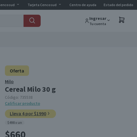
Cencosud
Tarjeta Cencosud
Centro de ayuda
Estado del pedido
Ingresar
Tu cuenta
Oferta
Milo
Cereal Milo 30 g
Código:
735538
Calificar producto
Lleva 4 por $1990
$498 x un
$660