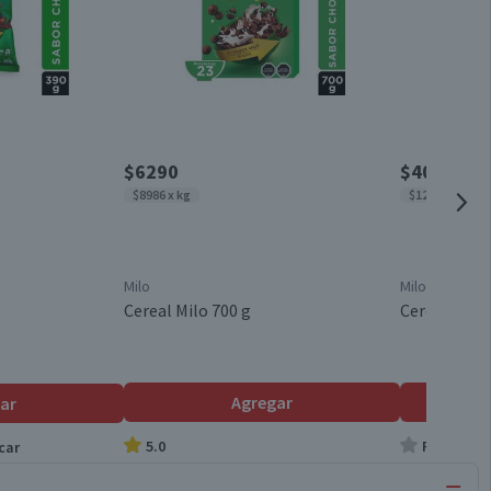
$6290
$4060
$8986 x kg
$12.303 x kg
Milo
Milo
Cereal Milo 700 g
Cereal Milo 
Agregar
ar
5.0
Producto s
car