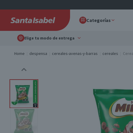
Categorías
Elige tu modo de entrega
Home
despensa
cereales-avenas-y-barras
cereales
Cerea