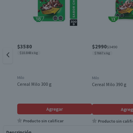
$3580
$2990
$3490
$10.848 x kg
$7667 x kg
Milo
Milo
Cereal Milo 300 g
Cereal Milo 390 g
Agregar
Agreg
Producto sin calificar
Producto sin califi
Descripción