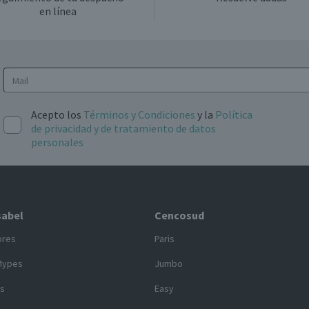
en línea
Acepto los
Términos y Condiciones
y la
Política
de privacidad y de tratamiento de datos
personales
sabel
Cencosud
ores
Paris
Mypes
Jumbo
s
Easy