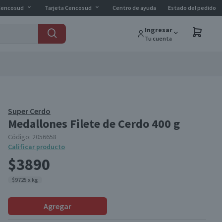
Cencosud
Tarjeta Cencosud
Centro de ayuda
Estado del pedido
Ingresar
Tu cuenta
Super Cerdo
Medallones Filete de Cerdo 400 g
Código:
2056658
Calificar producto
$3890
$9725 x kg
Agregar