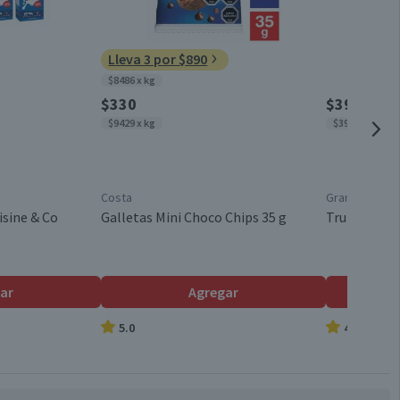
0,2
Bandeja
Lleva 3 por $890
0
$8486 x kg
Listo para Cocinar
40
$330
$3990
$9429 x kg
$3990 x kg
0,2
Chile
0,1
Costa
Granel
44,8
Cerdo
isine & Co
Galletas Mini Choco Chips 35 g
Trutro Ente
ar
Agregar
5.0
4.7