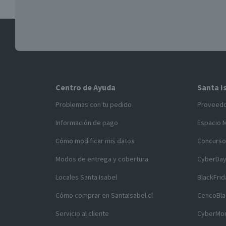
Centro de Ayuda
Santa I
Problemas con tu pedido
Proveed
Información de pago
Espacio 
Cómo modificar mis datos
Concurso
Modos de entrega y cobertura
CyberDa
Locales Santa Isabel
BlackFrid
Cómo comprar en SantaIsabel.cl
CencoBla
Servicio al cliente
CyberMo