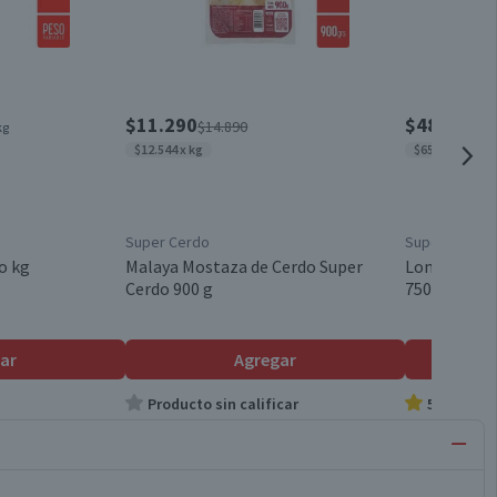
$11.290
$4890
$14.890
$679
kg
$12.544 x kg
$6520 x kg
Super Cerdo
Super Cerdo
o kg
Malaya Mostaza de Cerdo Super
Lomo Medal
Cerdo 900 g
750 g
ar
Agregar
Producto sin calificar
5.0