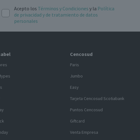
Acepto los
Términos y Condiciones
y la
Política
de privacidad y de tratamiento de datos
personales
sabel
Cencosud
ores
Paris
Mypes
Jumbo
s
Easy
y
Tarjeta Cencosud Scotiabank
ay
Puntos Cencosud
ck
Giftcard
nday
Venta Empresa