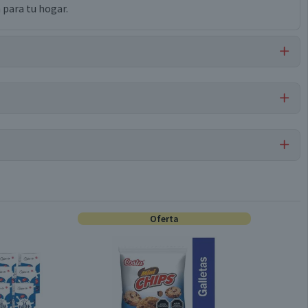
 para tu hogar.
Por cada 1 porción
Carne de Cerdo
89,6
17
Oferta
Conservar refrigerado
2,3
0,9
Horno | Parrilla | Cacerola | Sartén
0,5