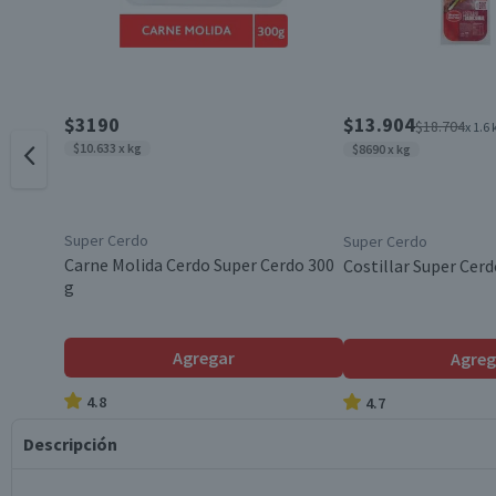
$3190
$13.904
$18.704
x 1.6 
$10.633 x kg
$8690 x kg
Super Cerdo
Super Cerdo
Carne Molida Cerdo Super Cerdo 300
Costillar Super Cerd
g
Agregar
Agreg
4.8
4.7
Descripción