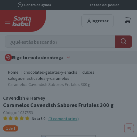
Centro de ayuda
Estado del pedido
Ingresar
Elige tu modo de entrega
Home
chocolates-galletas-y-snacks
dulces
calugas-masticables-y-caramelos
Caramelos Cavendish Sabores Frutales 300 g
Cavendish & Harvey
Caramelos Cavendish Sabores Frutales 300 g
Código:
1037553
(
3
comentarios
)
Nota
5.0
1 de 1