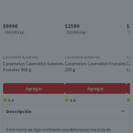
$9990
$2590
$2
$10.342 x kg
$12.950 x kg
$1
Cavendish & Harvey
Cavendish & Harvey
Cav
Caramelos Cavendish Sabores
Caramelos Cavendish Frutales
Ca
Frutales 966 g
200 g
Lat
Agregar
Agregar
5.0
5.0
Descripción
Este tarro de lujo contiene una deliciosas mezcla de