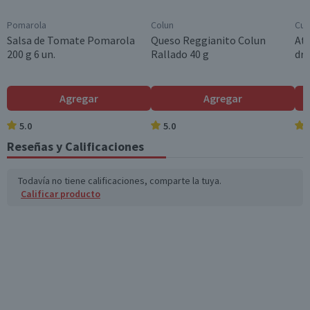
Colesterol (mg)
0
0
Pomarola
Colun
Cui
Hidratos de Carbon
16,9
14,4
Salsa de Tomate Pomarola
Queso Reggianito Colun
Atú
o disponibles (g)
200 g 6 un.
Rallado 40 g
dre
Azúcares totales
4,1
3,5
(g)
Agregar
Agregar
Sodio (mg)
50
42,5
5.0
5.0
Reseñas y Calificaciones
*Ingesta de referencia de un adulto promedio (8400 kj / 2000 kcal)
Todavía no tiene calificaciones, comparte la tuya.
Calificar producto