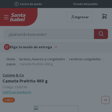
Centro de ayuda
Estado del pedido
Ingresar
Elige tu modo de entrega
Home
lacteos,-huevos-y-congelados
verduras-congeladas
papas
Camote Prefrito 400 g
Cuisine & Co
Camote Prefrito 400 g
Código:
1928736
Calificar producto
1 de 1