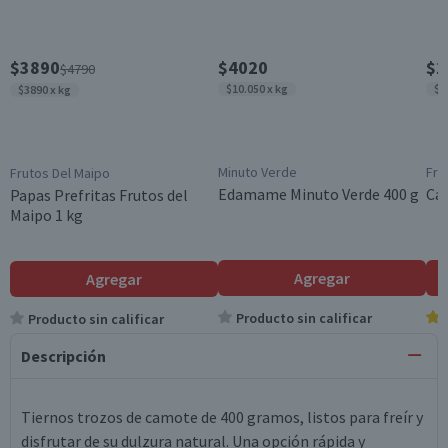
$3890
$4020
$1
$4790
$10.050 x kg
$3
$3890 x kg
Minuto Verde
Fru
Frutos Del Maipo
Edamame Minuto Verde 400 g
Ca
Papas Prefritas Frutos del
Maipo 1 kg
Agregar
Agregar
Producto sin calificar
Producto sin calificar
Descripción
Tiernos trozos de camote de 400 gramos, listos para freír y
disfrutar de su dulzura natural. Una opción rápida y