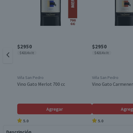
$2950
$2950
$4214 x lt
$4214 x lt
Viña San Pedro
Viña San Pedro
Vino Gato Merlot 700 cc
Vino Gato Carmener
Agregar
Agreg
5.0
5.0
Descripción