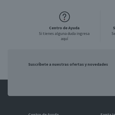
Formato
Centro de Ayuda
S
País de Origen
Si tienes alguna duda ingresa
S
aquí
Sabor
Suscríbete a nuestras ofertas y novedades
Aroma
Graduación Alcohólica
Nota
Centro de Ayuda
Santa I