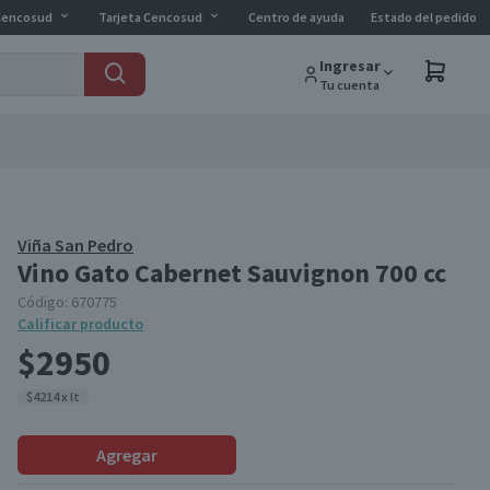
Cencosud
Tarjeta Cencosud
Centro de ayuda
Estado del pedido
Ingresar
Tu cuenta
Viña San Pedro
Vino Gato Cabernet Sauvignon 700 cc
Código:
670775
Calificar producto
$2950
$4214 x lt
Agregar