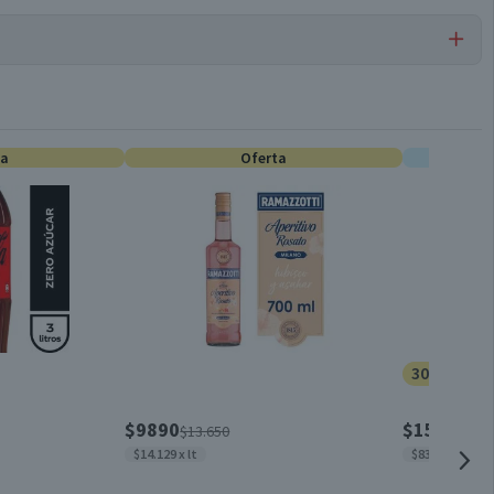
Por cada 1 porción
Vinos Tintos
--
ta
0
Oferta
E
Rojo brillante con reflejos rubí
Unitario
Entre 16°C y 18°C
30% dcto.
Viña San Pedro
$9890
$1505
$13.650
$215
$14.129 x lt
$8361 x kg
Carnes rojas