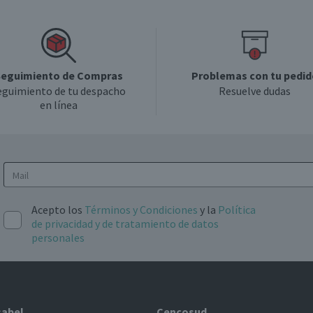
Individual
eguimiento de Compras
Problemas con tu pedid
Chile
eguimiento de tu despacho
Resuelve dudas
en línea
Frutal y suave, con taninos amables, especias y un final
fresco y balanceado
Aromas de cassis, cereza negra y roble tostado
Acepto los
Términos y Condiciones
y la
Política
de privacidad y de tratamiento de datos
12.0°
personales
Por Ley la venta de alcohol está prohibida para menores de
18 años.
sabel
Cencosud