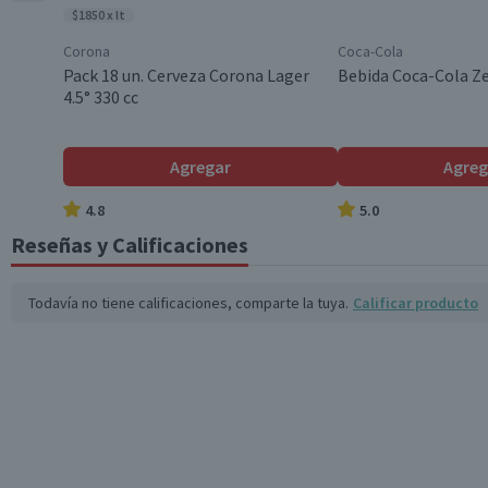
$1850 x lt
Corona
Coca-Cola
Almacenamiento
Pack 18 un. Cerveza Corona Lager
Bebida Coca-Cola Ze
4.5° 330 cc
Contenido
Agregar
Agreg
4.8
5.0
Cantidad
Reseñas y Calificaciones
Todavía no tiene calificaciones, comparte la tuya.
Calificar producto
Cepa
Denominación de Origen
Envase