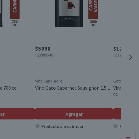
$5090
$1790
$3393 x lt
$3580 x lt
Viña San Pedro
Gato
e 700 cc
Vino Gato Cabernet Sauvignon 1.5 L
Vino Gato C
cc
ar
Agregar
Producto sin calificar
Producto s