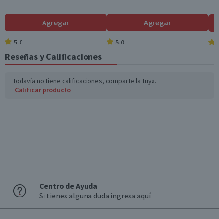
Azúcares totales
1,5
0,4
(g)
Agregar
Agregar
Sodio (mg)
344
103,2
5.0
5.0
Reseñas y Calificaciones
*Ingesta de referencia de un adulto promedio (8400 kj / 2000 kcal)
Todavía no tiene calificaciones, comparte la tuya.
Calificar producto
Centro de Ayuda
Si tienes alguna duda ingresa aquí