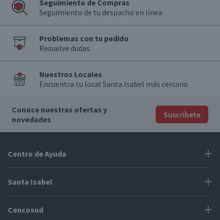
Seguimiento de Compras
Seguimiento de tu despacho en línea
Problemas con tu pedido
Resuelve dudas
Nuestros Locales
Encuentra tu local Santa Isabel más cercano
Conoce nuestras ofertas y
Suscríbete
novedades
Centro de Ayuda
Problemas con tu pedido
Santa Isabel
Información de pago
Proveedores
Cencosud
Cómo modificar mis datos