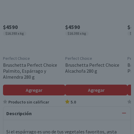
$4590
$4590
$4
$16.393 x kg
$16.393 x kg
$1
Perfect Choice
Perfect Choice
Per
Bruschetta Perfect Choice
Bruschetta Perfect Choice
Bru
Palmito, Espárrago y
Alcachofa 280 g
Pi
Almendra 280 g
Agregar
Agregar
Producto sin calificar
5.0
Descripción
Si el espárrago es uno de tus vegetales favoritos, ¡esta