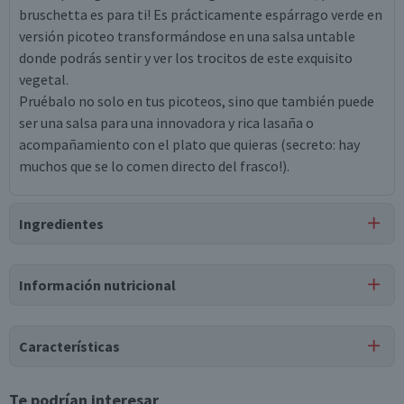
bruschetta es para ti! Es prácticamente espárrago verde en
versión picoteo transformándose en una salsa untable
donde podrás sentir y ver los trocitos de este exquisito
vegetal.
Pruébalo no solo en tus picoteos, sino que también puede
ser una salsa para una innovadora y rica lasaña o
acompañamiento con el plato que quieras (secreto: hay
muchos que se lo comen directo del frasco!).
Ingredientes
Ingredientes
Información nutricional
espárrago verde, aceite de maravilla, queso grana padano,
sal, ácido cítrico, almidón de papa, perejil deshidratado,
Tabla nutricional
pimienta negra en polvo.
Características
Valores
Por cada 1
Por cada 100g/ml
Puede contener
medios
porción
Tipo de Producto
Te podrían interesar