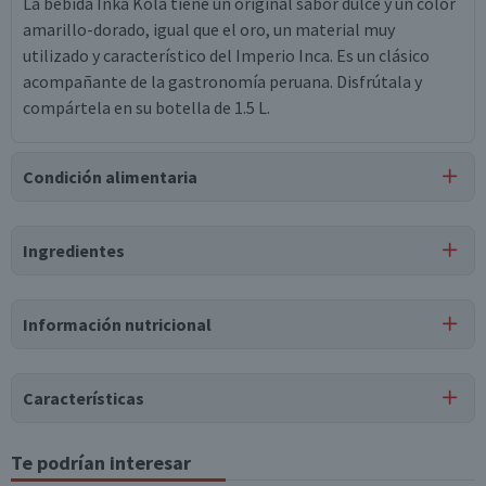
La bebida Inka Kola tiene un original sabor dulce y un color
amarillo-dorado, igual que el oro, un material muy
utilizado y característico del Imperio Inca. Es un clásico
acompañante de la gastronomía peruana. Disfrútala y
compártela en su botella de 1.5 L.
Condición alimentaria
Certificación
Ingredientes
Apto para
Libre de
Libre de
Vegano
APLV
Lactosa
Soya
Ingredientes
Información nutricional
Agua carbonatada, Azúcar, ácido cítrico, Benzoato de sodio,
Cafeína, Saborizantes naturales, Saborizantes artificiales,
Tartrazina.
Características
Tipo de Producto
Te podrían interesar
Tabla nutricional
Bebidas Gaseosas