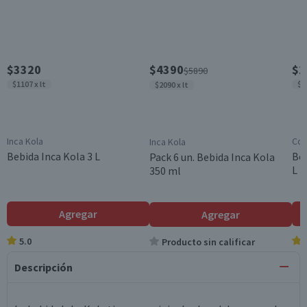
$3320
$4390
$2
$5890
$1107 x lt
$1
$2090 x lt
Inca Kola
Coc
Inca Kola
Bebida Inca Kola 3 L
Beb
Pack 6 un. Bebida Inca Kola
L
350 ml
Agregar
Agregar
5.0
Producto sin calificar
Descripción