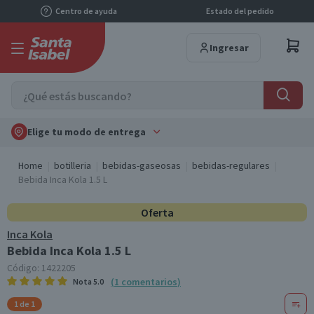
Centro de ayuda
Estado del pedido
Ingresar
Elige tu modo de entrega
Home
botilleria
bebidas-gaseosas
bebidas-regulares
Bebida Inca Kola 1.5 L
Oferta
Inca Kola
Bebida Inca Kola 1.5 L
Código:
1422205
(
1
comentarios
)
Nota
5.0
1 de 1