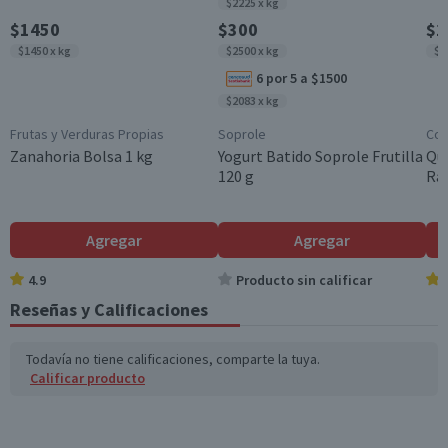
$2225 x kg
Grasas Poliinsatura
0,2
0,4
Garantía Mínima Legal
$1450
$300
$1
das (g)
Válida hasta su fecha de caducidad
$1450 x kg
$2500 x kg
$2
Grasas trans (g)
0
0
6 por 5 a $1500
$2083 x kg
Colesterol (mg)
0
0
Frutas y Verduras Propias
Soprole
Col
Hidratos de Carbon
3,7
7,4
Zanahoria Bolsa 1 kg
Yogurt Batido Soprole Frutilla
Qu
o disponibles (g)
120 g
Ral
Azúcares totales
2,6
5,2
(g)
Agregar
Agregar
Sodio (mg)
31
62
4.9
Producto sin calificar
Reseñas y Calificaciones
*Ingesta de referencia de un adulto promedio (8400 kj / 2000 kcal)
Todavía no tiene calificaciones, comparte la tuya.
Calificar producto