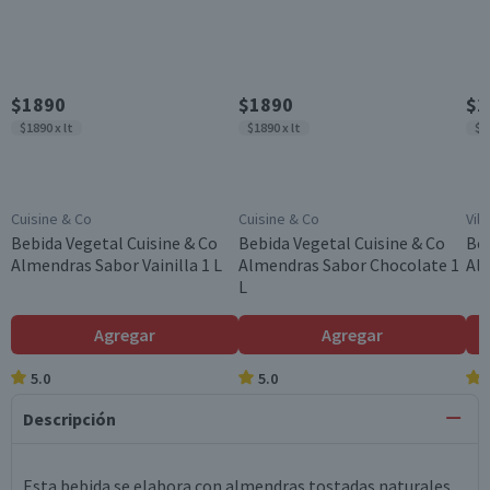
$1890
$1890
$2
$1890 x lt
$1890 x lt
$2
Cuisine & Co
Cuisine & Co
Vila
Bebida Vegetal Cuisine & Co
Bebida Vegetal Cuisine & Co
Beb
Almendras Sabor Vainilla 1 L
Almendras Sabor Chocolate 1
Alm
L
Agregar
Agregar
5.0
5.0
Descripción
Esta bebida se elabora con almendras tostadas naturales,