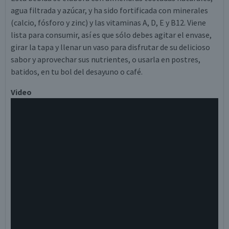
agua filtrada y azúcar, y ha sido fortificada con minerales
(calcio, fósforo y zinc) y las vitaminas A, D, E y B12. Viene
lista para consumir, así es que sólo debes agitar el envase,
girar la tapa y llenar un vaso para disfrutar de su delicioso
sabor y aprovechar sus nutrientes, o usarla en postres,
batidos, en tu bol del desayuno o café.
Video