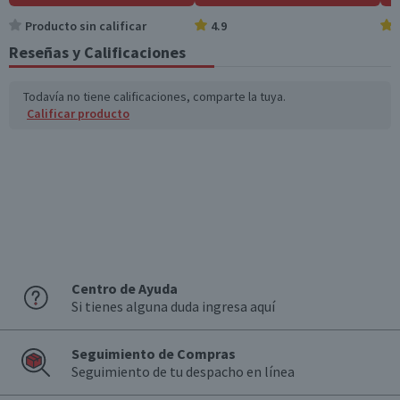
Sodio (mg)
44
88
Producto sin calificar
4.9
Reseñas y Calificaciones
*Ingesta de referencia de un adulto promedio (8400 kj / 2000 kcal)
Todavía no tiene calificaciones, comparte la tuya.
Calificar producto
Centro de Ayuda
Si tienes alguna duda ingresa aquí
Seguimiento de Compras
Seguimiento de tu despacho en línea