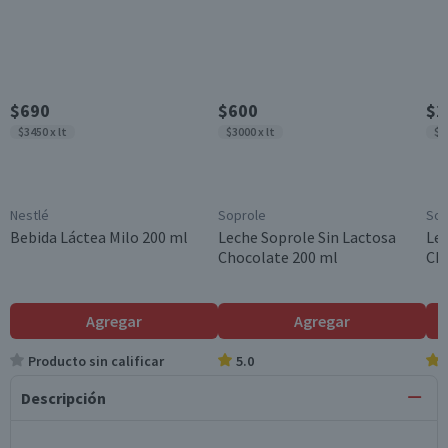
$690
$600
$2
$3450 x lt
$3000 x lt
$2
Nestlé
Soprole
Sop
Bebida Láctea Milo 200 ml
Leche Soprole Sin Lactosa
Lec
Chocolate 200 ml
Cho
Agregar
Agregar
Producto sin calificar
5.0
Descripción