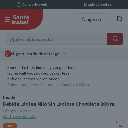
Centro de ayuda
Estado del pedido
Ingresar
Elige tu modo de entrega
Home
lacteos-huevos-y-congelados
leches-cultivadas-y-bebidas-lacteas
bebidas-lacteas-y-probioticos
Bebida Láctea Milo Sin Lactosa Chocolate 200 ml
Nestlé
Bebida Láctea Milo Sin Lactosa Chocolate 200 ml
Código:
1962072
Calificar producto
1 de 4