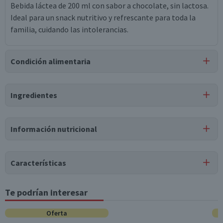
Bebida láctea de 200 ml con sabor a chocolate, sin lactosa.
Ideal para un snack nutritivo y refrescante para toda la
familia, cuidando las intolerancias.
Condición alimentaria
Certificación
Ingredientes
Libre de
Lactosa
Ingredientes
Información nutricional
leche semidescremada (65%), agua, extracto de malta,
dextrina de maíz, cacao en polvo, regulador de acidez
Tabla nutricional
(fosfato dicálcico), regulador de acidez (fosfato trisódico),
Características
estabilizante (goma gelana), estabilizante (goma guar),
Valores
Por cada 1
Por cada 100g/ml
niacina, vitamina b6, vitamina b2, vitamina d3, vitamina
medios
porción
Tipo de Producto
Te podrían interesar
b12, saborizantes naturales, enzima lactasa, edulcorante
Bebida Láctea
Energía (kCal)
50
100
(sucralosa), edulcorante (estevia), fumarato ferroso.
Oferta
Pack-Unitario