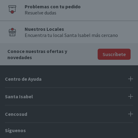
Problemas con tu pedido
Resuelve dudas
Nuestros Locales
Encuentra tu local Santa Isabel más cercano
Conoce nuestras ofertas y
Suscríbete
novedades
Centro de Ayuda
Problemas con tu pedido
Santa Isabel
Información de pago
Proveedores
Cencosud
Cómo modificar mis datos
Espacio Mypes
Modos de entrega y cobertura
Síguenos
Paris
Concursos