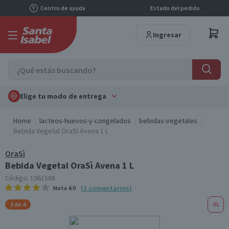
Centro de ayuda
Estado del pedido
Ingresar
Elige tu modo de entrega
Home
lacteos-huevos-y-congelados
bebidas-vegetales
Bebida Vegetal OraSì Avena 1 L
OraSì
Bebida Vegetal OraSì Avena 1 L
Código:
1961568
(
1
comentarios
)
Nota
4.0
3 de 4