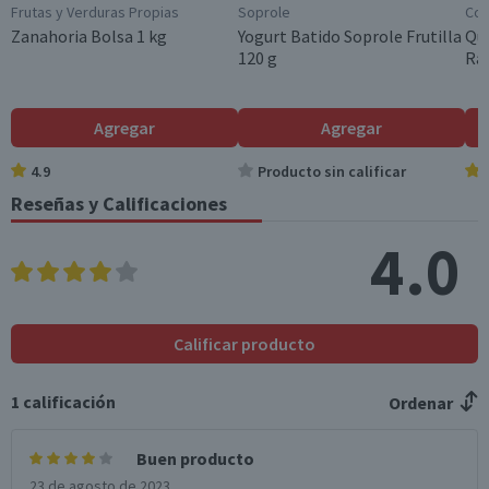
Variedad
Frutas y Verduras Propias
Soprole
Col
Avena
Hidratos de Carbon
7
14
Zanahoria Bolsa 1 kg
Yogurt Batido Soprole Frutilla
Qu
o disponibles (g)
120 g
Ral
Azúcares totales
4,7
9,4
(g)
Agregar
Agregar
Sodio (mg)
48
96
4.9
Producto sin calificar
Reseñas y Calificaciones
Fibra (g)
0
0
4.0
*Ingesta de referencia de un adulto promedio (8400 kj / 2000 kcal)
Calificar producto
1
calificación
Ordenar
Buen producto
23 de agosto de 2023