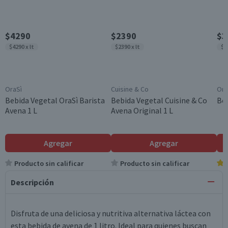
$4290
$2390
$3
$4290 x lt
$2390 x lt
$3
OraSì
Cuisine & Co
Ora
Bebida Vegetal OraSì Barista
Bebida Vegetal Cuisine & Co
Beb
Avena 1 L
Avena Original 1 L
Agregar
Agregar
Producto sin calificar
Producto sin calificar
Descripción
Disfruta de una deliciosa y nutritiva alternativa láctea con
esta bebida de avena de 1 litro. Ideal para quienes buscan