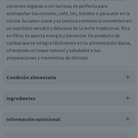
opciones veganas o sin lactosa, es perfecta para
acompañar tus cereales, café, tés, batidos o para usar en la
cocina. Su sabor suave y su textura cremosa la convierten en
un sustituto versátil y delicioso de la leche tradicional. Rica
en fibra, te aporta energía y bienestar. Un producto de
calidad que se integra fácilmente en tu alimentación diaria,
ofreciendo un toque natural y saludable a tus
preparaciones y momentos de disfrute.
Condición alimentaria
Certificación
Ingredientes
Kosher
Ingredientes
Información nutricional
agua, avena (11%), aceite de girasol alto oleico, carbonato
de calcio, estabilizante goma gellan, sal marina, vitamina
Tabla nutricional