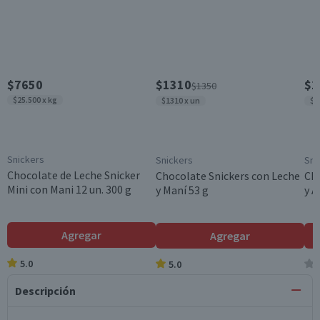
$7650
$1310
$1
$1350
$25.500 x kg
$1310 x un
$3
Snickers
Snickers
Sni
Chocolate de Leche Snicker
Chocolate Snickers con Leche
Cho
Mini con Mani 12 un. 300 g
y Maní 53 g
y A
Agregar
Agregar
5.0
5.0
Descripción