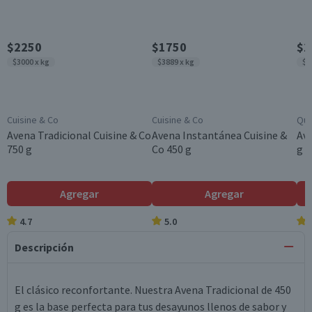
$2250
$1750
$2
$3000 x kg
$3889 x kg
$5
Cuisine & Co
Cuisine & Co
Qua
Avena Tradicional Cuisine & Co
Avena Instantánea Cuisine &
Ave
750 g
Co 450 g
g
Agregar
Agregar
4.7
5.0
Descripción
El clásico reconfortante. Nuestra Avena Tradicional de 450
g es la base perfecta para tus desayunos llenos de sabor y