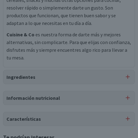
cereales, snacks y muchas otras opciones para cocinar,
resolver rápido o simplemente darte un gusto. Son
productos que funcionan, que tienen buen sabor y se
adaptan a lo que necesitas en tu día a día.
Cuisine & Co
es nuestra forma de darte más y mejores
alternativas, sin complicarte. Para que elijas con confianza,
disfrutes más y siempre encuentres algo rico para llevar a
tu mesa.
Ingredientes
Ingredientes
Información nutricional
hojuelas de avena integral laminada.
Tabla nutricional
Puede contener
Características
Trazas
de
maní, nueces, sulfito.
Valores
Por cada 1
Por cada 100g/ml
medios
porción
Tipo de Producto
Te podrían interesar