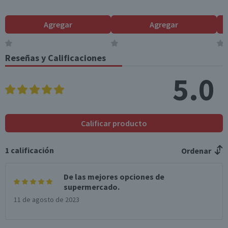
Azúcares totales
1,2
0,4
(g)
Agregar
Agregar
Sodio (mg)
3
0,9
Reseñas y Calificaciones
Fibra (g)
9,9
3
5.0
*Ingesta de referencia de un adulto promedio (8400 kj / 2000 kcal)
Calificar producto
1
calificación
Ordenar
De las mejores opciones de
supermercado.
11 de agosto de 2023