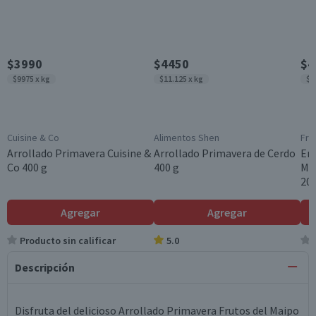
$3990
$4450
$4
$9975 x kg
$11.125 x kg
$2
Cuisine & Co
Alimentos Shen
Fru
Arrollado Primavera Cuisine &
Arrollado Primavera de Cerdo
Em
Co 400 g
400 g
Mo
200
Agregar
Agregar
Producto sin calificar
5.0
Descripción
Disfruta del delicioso Arrollado Primavera Frutos del Maipo