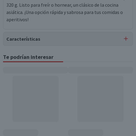
320 g. Listo para freír o hornear, un clásico de la cocina
asiática. ¡Una opción rápida y sabrosa para tus comidas o
aperitivos!
Características
Tipo de Producto
Te podrían interesar
Arrollado Primavera
Pack-Unitario
Unitario
Almacenamiento
Conservar congelado
Cantidad
1 un.
Envase
Doypack