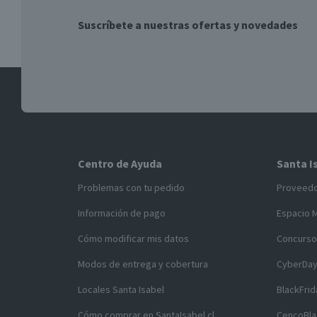
Suscríbete a nuestras ofertas y novedades
Centro de Ayuda
Santa I
Problemas con tu pedido
Proveed
Información de pago
Espacio 
Cómo modificar mis datos
Concurso
Modos de entrega y cobertura
CyberDa
Locales Santa Isabel
BlackFrid
Cómo comprar en SantaIsabel.cl
CencoBla