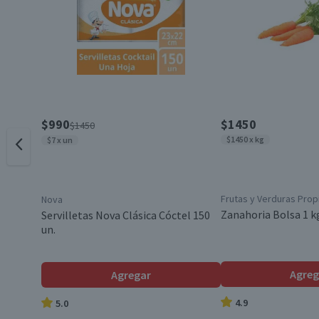
Variedad
Garantía Mínima Legal
$990
$1450
$1450
$1450 x kg
$7 x un
Frutas y Verduras Prop
Nova
Zanahoria Bolsa 1 k
Servilletas Nova Clásica Cóctel 150
un.
Agreg
Agregar
4.9
5.0