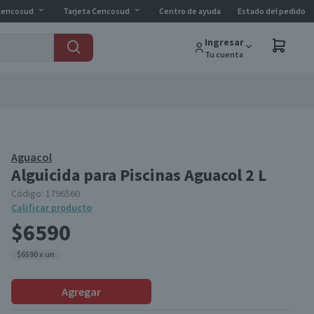
Cencosud
Tarjeta Cencosud
Centro de ayuda
Estado del pedido
Ingresar
Tu cuenta
Aguacol
Alguicida para Piscinas Aguacol 2 L
Código:
1796560
Calificar producto
$6590
$6590 x un
Agregar