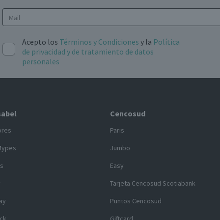
Acepto los
Términos y Condiciones
y la
Política
de privacidad y de tratamiento de datos
personales
sabel
Cencosud
ores
Paris
Mypes
Jumbo
s
Easy
y
Tarjeta Cencosud Scotiabank
ay
Puntos Cencosud
ck
Giftcard