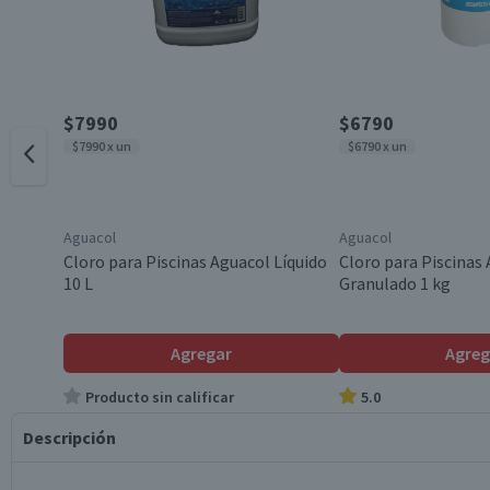
$7990
$6790
$7990 x un
$6790 x un
Aguacol
Aguacol
Cloro para Piscinas Aguacol Líquido
Cloro para Piscinas
10 L
Granulado 1 kg
Agregar
Agreg
Producto sin calificar
5.0
Descripción