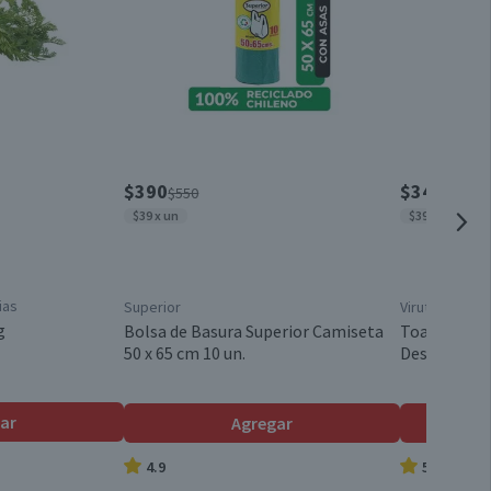
Mantención Piscinas
6 meses, a partir de la entrega del producto
$390
$3490
$550
$465
$39 x un
$39 x un
ias
Superior
Virutex
g
Bolsa de Basura Superior Camiseta
Toallas Húm
50 x 65 cm 10 un.
Desinfectan
ar
Agregar
4.9
5.0