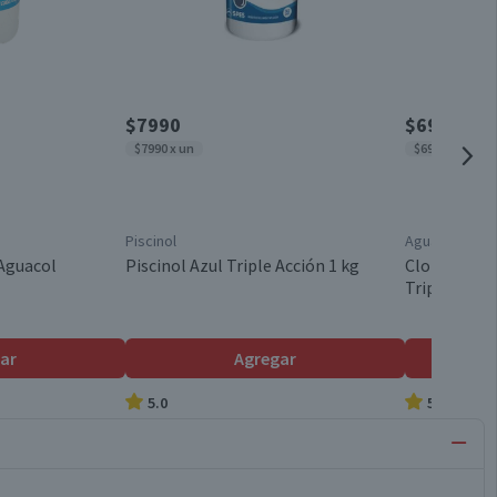
$7990
$6990
$7990 x un
$6990 x un
Piscinol
Aguacol
 Aguacol
Piscinol Azul Triple Acción 1 kg
Cloro para 
Triple Acció
ar
Agregar
5.0
5.0