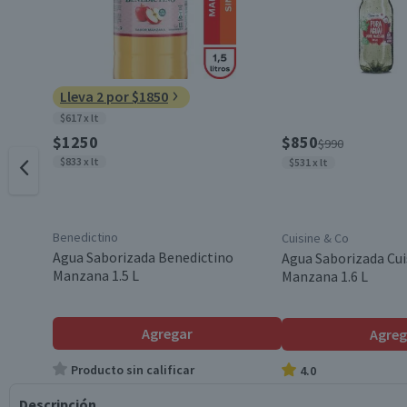
Lleva 2 por $1850
$617 x lt
$1250
$850
$990
$833 x lt
$531 x lt
Benedictino
Cuisine & Co
Agua Saborizada Benedictino
Agua Saborizada Cui
Manzana 1.5 L
Manzana 1.6 L
Agregar
Agreg
Producto sin calificar
4.0
Descripción