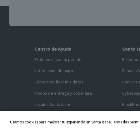
Centro de Ayuda
Santa I
Problemas con tu pedido
Proveed
Información de pago
Espacio 
Cómo modificar mis datos
Concurso
Modos de entrega y cobertura
CyberDa
Locales Santa Isabel
BlackFrid
Cómo comprar en SantaIsabel.cl
CencoBla
Usamos cookies para mejorar tu experiencia en Santa Isabel. ¿Nos das permis
Servicio al cliente
CyberMo
Acuerdos