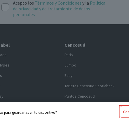
Acepto los
Términos y Condiciones
y la
Política
de privacidad y de tratamiento de datos
personales
sabel
Cencosud
ores
Paris
Mypes
Jumbo
s
Easy
y
Tarjeta Cencosud Scotiabank
ay
Puntos Cencosud
ck
Giftcard
Con
o para guardarlas en tu dispositivo?
nday
Venta Empresa
 legales
Código de Ética