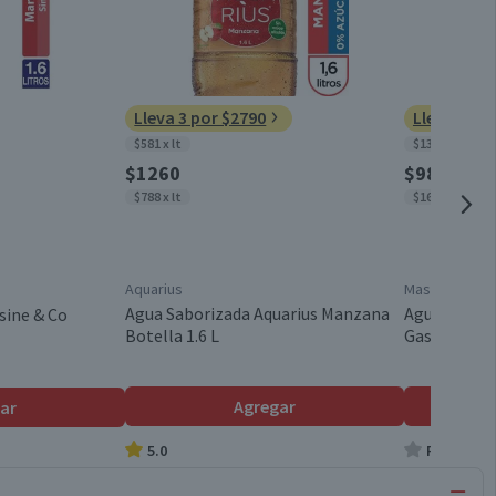
Lleva 3 por $2790
Lleva 2 po
$581 x lt
$1325 x lt
$1260
$980
$788 x lt
$1633 x lt
Aquarius
Mas
Agua Saborizada Aquarius Manzana
Agua Sabori
sine & Co
Botella 1.6 L
Gas 600 ml
Agregar
ar
5.0
Producto s