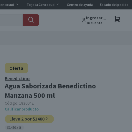
Cencosud
Tarjeta Cencosud
Centro de ayuda
Estado del pedido
Ingresar
Tu cuenta
Oferta
Benedictino
Agua Saborizada Benedictino
Manzana 500 ml
Código:
1820042
Calificar producto
Lleva 2 por $1480
$1480 x lt