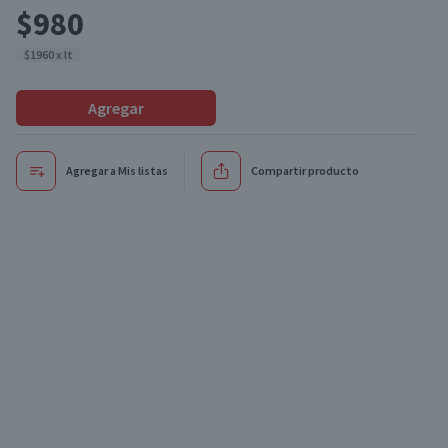
$980
$1960 x lt
Agregar
Agregar a Mis listas
Compartir producto
Oferta
Oferta