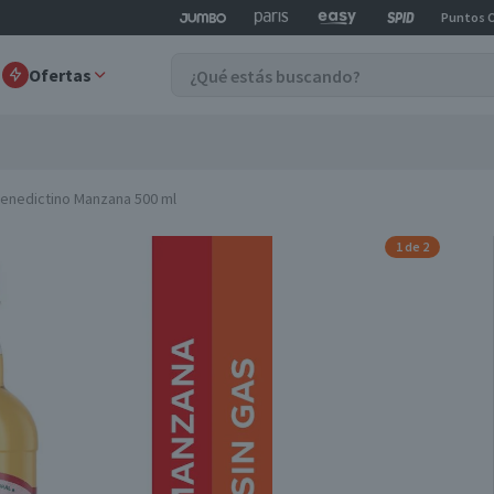
Puntos 
Ofertas
enedictino Manzana 500 ml
1 de 2