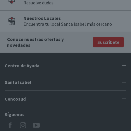
Resuelve dudas
Nuestros Locales
Encuentra tu local Santa Isabel más cercano
Conoce nuestras ofertas y
Suscríbete
novedades
Centro de Ayuda
Problemas con tu pedido
Santa Isabel
Información de pago
Proveedores
Cencosud
Cómo modificar mis datos
Espacio Mypes
Modos de entrega y cobertura
Síguenos
Paris
Concursos
Locales Santa Isabel
Jumbo
CyberDay