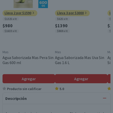
Lleva 2 por $1590
Lleva 3 por $3000
Ll
$1325 x lt
$625 x lt
$6
$980
$1390
$1
$1633 x lt
$869 x lt
$8
Mas
Mas
Ma
Agua Saborizada Mas Pera Sin
Agua Saborizada Mas Uva Sin
Ag
Gas 600 ml
Gas 1.6 L
Sin
Agregar
Agregar
Producto sin calificar
5.0
Descripción