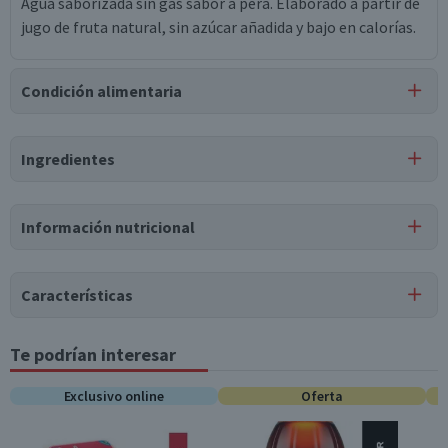
Agua saborizada sin gas sabor a pera. Elaborado a partir de
jugo de fruta natural, sin azúcar añadida y bajo en calorías.
Condición alimentaria
Certificación
Ingredientes
Libre de
Gluten
Ingredientes
Información nutricional
agua, jugo clarificado de pera (10% m/m ss), ácido cítrico,
saborizante natural, saborizante idéntico a natural,
Tabla nutricional
sorbato de potasio, citrato de sodio, benzoato de sodio,
Características
sucralosa, acesulfamo de potasio, color caramelo.
Valores
Por cada 1
Por cada 100g/ml
medios
porción
Tipo de Producto
Te podrían interesar
Aguas Saborizadas
Energía (kCal)
5
10
Exclusivo online
Oferta
Pack-Unitario
Unitario
Proteínas (g)
0
0