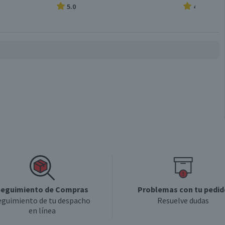
5.0
4.9
Chile
Mango Maracuyá
Individual
eguimiento de Compras
Problemas con tu pedid
eguimiento de tu despacho
Resuelve dudas
en línea