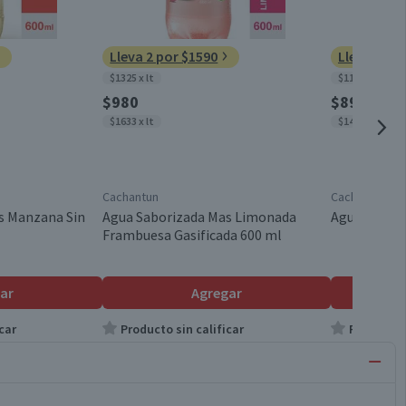
Lleva 2 por $1590
Lleva 2 po
$1325 x lt
$1167 x lt
$980
$890
$1633 x lt
$1483 x lt
Cachantun
Cachantun
s Manzana Sin
Agua Saborizada Mas Limonada
Agua Cachan
Frambuesa Gasificada 600 ml
ar
Agregar
car
Producto sin calificar
Producto s