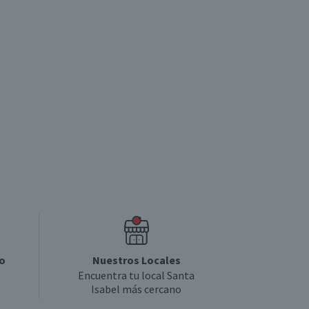
Producto sin calificar
5
o
Nuestros Locales
Encuentra tu local Santa
Isabel más cercano