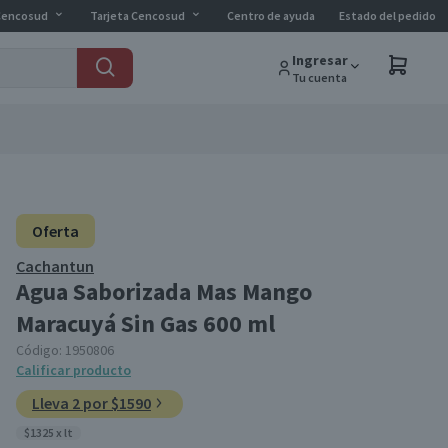
Cencosud
Tarjeta Cencosud
Centro de ayuda
Estado del pedido
Ingresar
Tu cuenta
Oferta
Cachantun
Agua Saborizada Mas Mango
Maracuyá Sin Gas 600 ml
Código:
1950806
Calificar producto
Lleva 2 por $1590
$1325 x lt