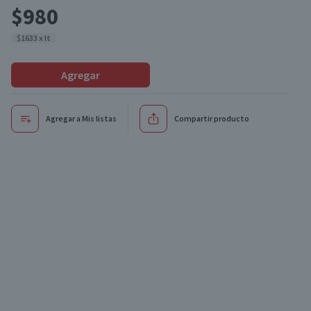
$980
$1633 x lt
Agregar
Agregar a Mis listas
Compartir producto
Oferta
Oferta