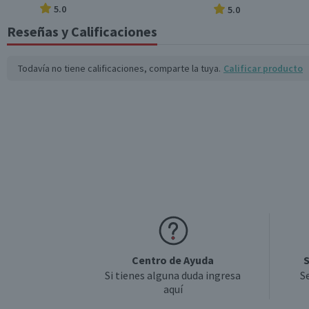
5.0
5.0
País de Origen
Reseñas y Calificaciones
Sabor
Todavía no tiene calificaciones, comparte la tuya.
Calificar producto
Tamaño
Centro de Ayuda
S
Si tienes alguna duda ingresa
S
aquí