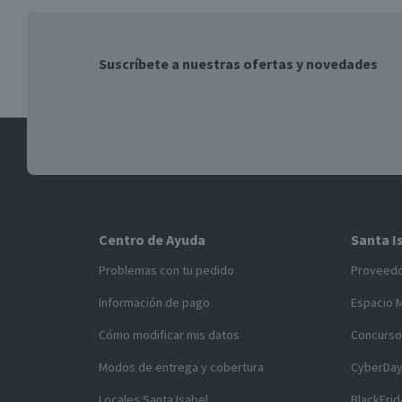
Suscríbete a nuestras ofertas y novedades
Centro de Ayuda
Santa I
Problemas con tu pedido
Proveed
Información de pago
Espacio 
Cómo modificar mis datos
Concurso
Modos de entrega y cobertura
CyberDa
Locales Santa Isabel
BlackFrid