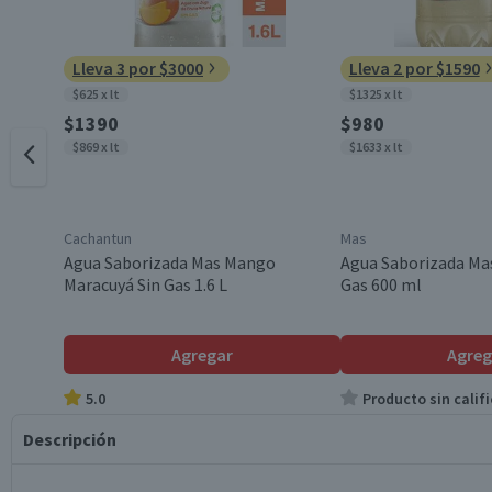
Lleva 3 por $3000
Lleva 2 por $1590
$625 x lt
$1325 x lt
$1390
$980
$869 x lt
$1633 x lt
Cachantun
Mas
Agua Saborizada Mas Mango
Agua Saborizada Ma
Maracuyá Sin Gas 1.6 L
Gas 600 ml
Agregar
Agreg
5.0
Producto sin califi
Descripción