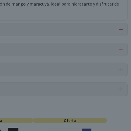
ón de mango y maracuyá. Ideal para hidratarte y disfrutar de
jugo concentrado de maracuyá (1% m/m ss), saborizantes
io, sucralosa, estevia.
Por cada 1 porción
Aguas Saborizadas
12
ta
0,2
Oferta
Pack