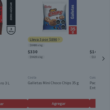
0
2,4
Conservar en un lugar fresco y seco
1,6
22
Menor a 1 lt
Lleva 3 por $890
$8486 x kg
1 un.
$330
$14.280
$9429 x kg
$1190 x lt
Botella plástico desechable (bebidas)
Costa
Cuisine & Co
Individual
Galletas Mini Choco Chips 35 g
Pack 12 un. 
ro 3 L
Entera 1 L
No
Agregar
ar