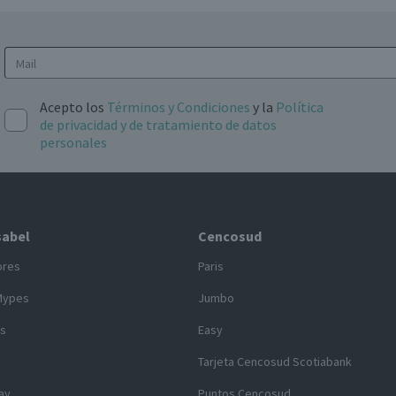
Acepto los
Términos y Condiciones
y la
Política
de privacidad y de tratamiento de datos
personales
sabel
Cencosud
ores
Paris
Mypes
Jumbo
s
Easy
y
Tarjeta Cencosud Scotiabank
ay
Puntos Cencosud