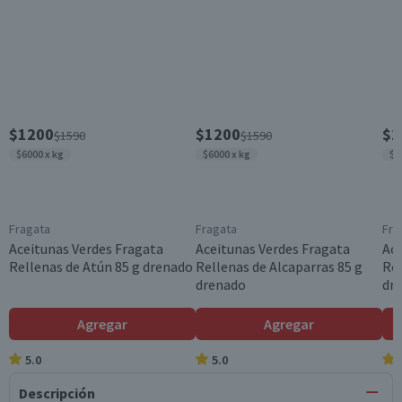
$1200
$1200
$1
$1590
$1590
$6000 x kg
$6000 x kg
$6
Fragata
Fragata
Fra
Aceitunas Verdes Fragata
Aceitunas Verdes Fragata
Ace
Rellenas de Atún 85 g drenado
Rellenas de Alcaparras 85 g
Rel
drenado
dr
Agregar
Agregar
5.0
5.0
Descripción