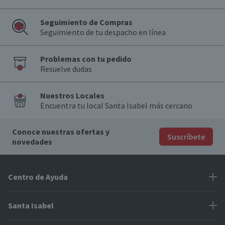
Seguimiento de Compras
Seguimiento de tu despacho en línea
Problemas con tu pedido
Resuelve dudas
Nuestros Locales
Encuentra tu local Santa Isabel más cercano
Conoce nuestras ofertas y
Suscríbete
novedades
Centro de Ayuda
Problemas con tu pedido
Santa Isabel
Información de pago