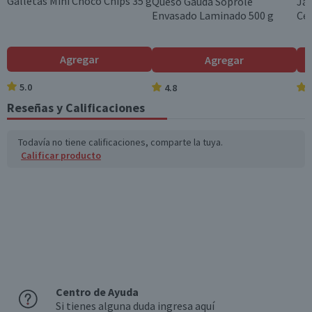
Galletas Mini Choco Chips 35 g
Queso Gauda Soprole
Ja
Envasado Laminado 500 g
Ce
Colesterol (mg)
2,6
0,5
Hidratos de Carbon
0
0
Agregar
Agregar
o disponibles (g)
5.0
4.8
Azúcares totales
0
0
(g)
Reseñas y Calificaciones
Sodio (mg)
1.415
283
Todavía no tiene calificaciones, comparte la tuya.
Calificar producto
*Ingesta de referencia de un adulto promedio (8400 kj / 2000 kcal)
Centro de Ayuda
Si tienes alguna duda ingresa aquí