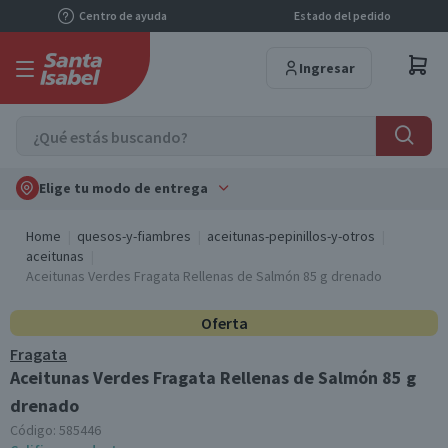
Centro de ayuda
Estado del pedido
Ingresar
Elige tu modo de entrega
Home
quesos-y-fiambres
aceitunas-pepinillos-y-otros
aceitunas
Aceitunas Verdes Fragata Rellenas de Salmón 85 g drenado
Oferta
Fragata
Aceitunas Verdes Fragata Rellenas de Salmón 85 g
drenado
Código:
585446