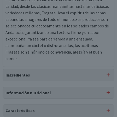
calidad, desde las clásicas manzanillas hasta las deliciosas
variedades rellenas, Fragata lleva el espíritu de las tapas
españolas a hogares de todo el mundo. Sus productos son
seleccionados cuidadosamente en los soleados campos de
Andalucía, garantizando una textura firme y un sabor
excepcional. Ya sea para darle vida a una ensalada,
acompañar un cóctel o disfrutar solas, las aceitunas
Fragata son sinónimo de convivencia, alegría y el buen
comer.
Ingredientes
Ingredientes
Información nutricional
agua, aceitunas verdes, agua, salmón, estabilizador
alginato sódico, sal, potenciador del sabor glutamato
monosódico, acidulante ácido láctico, acidulante ácido
Características
cítrico, antioxidante ácido ascórbico, aromatizante