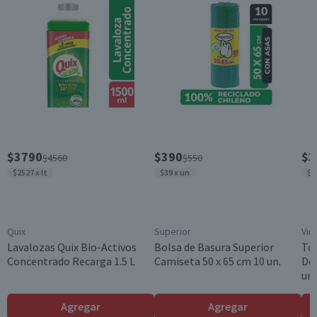
900 ml
Garantía Mínima Legal
Válida hasta su fecha de caducidad
$3790
$390
$3
$4560
$550
$2527 x lt
$39 x un
$3
Quix
Superior
Vir
Lavalozas Quix Bio-Activos
Bolsa de Basura Superior
To
Concentrado Recarga 1.5 L
Camiseta 50 x 65 cm 10 un.
Des
un.
Agregar
Agregar