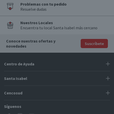
Problemas con tu pedido
Resuelve dudas
Nuestros Locales
Encuentra tu local Santa Isabel más cercano
Conoce nuestras ofertas y
Suscríbete
novedades
Centro de Ayuda
Problemas con tu pedido
Santa Isabel
Información de pago
Proveedores
Cencosud
Cómo modificar mis datos
Espacio Mypes
Modos de entrega y cobertura
Síguenos
Paris
Concursos