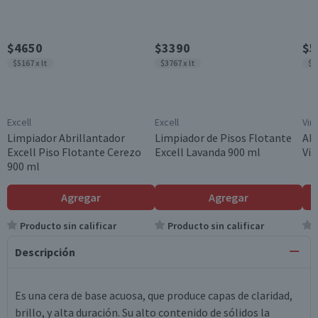
$4650
$3390
$5
$5167 x lt
$3767 x lt
$5
Excell
Excell
Virg
Limpiador Abrillantador
Limpiador de Pisos Flotante
Abr
Excell Piso Flotante Cerezo
Excell Lavanda 900 ml
Vir
900 ml
Agregar
Agregar
Producto sin calificar
Producto sin calificar
Descripción
Es una cera de base acuosa, que produce capas de claridad,
brillo, y alta duración. Su alto contenido de sólidos la