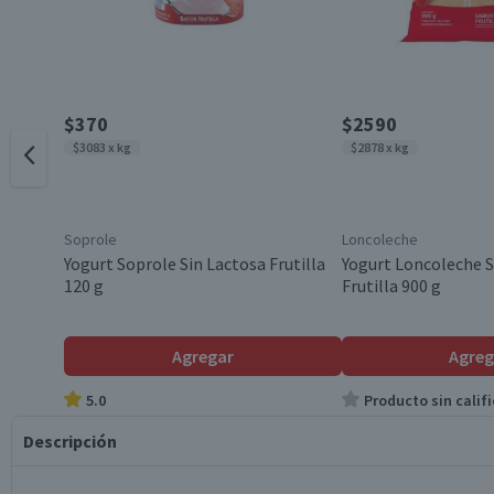
$370
$2590
$3083 x kg
$2878 x kg
Soprole
Loncoleche
Yogurt Soprole Sin Lactosa Frutilla
Yogurt Loncoleche S
120 g
Frutilla 900 g
Agregar
Agreg
5.0
Producto sin califi
Descripción