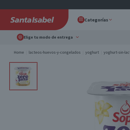
Categorías
Elige tu modo de entrega
Home
lacteos-huevos-y-congelados
yoghurt
yoghurt-sin-la