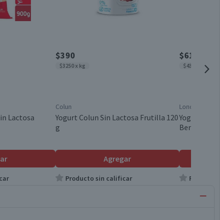
$390
$610
$3250 x kg
$4357 x kg
Colun
Loncoleche
in Lactosa
Yogurt Colun Sin Lactosa Frutilla 120
Yogurt Lonc
g
Berries 140 
ar
Agregar
car
Producto sin calificar
Producto s