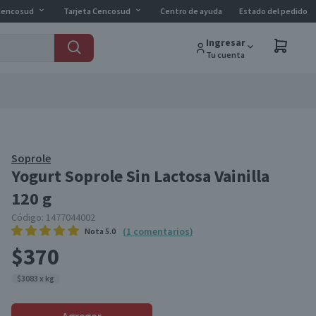
Cencosud
Tarjeta Cencosud
Centro de ayuda
Estado del pedido
Ingresar
Tu cuenta
Soprole
Yogurt Soprole Sin Lactosa Vainilla
120 g
Código:
1477044002
(
1
comentarios
)
Nota
5.0
$370
$3083 x kg