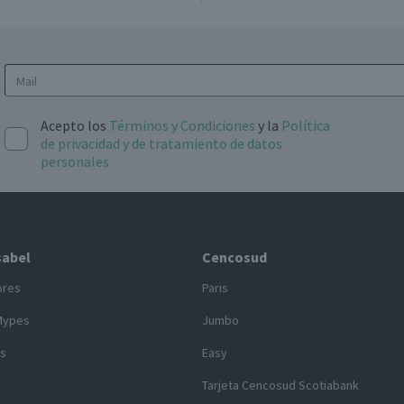
Acepto los
Términos y Condiciones
y la
Política
de privacidad y de tratamiento de datos
personales
sabel
Cencosud
ores
Paris
Mypes
Jumbo
s
Easy
y
Tarjeta Cencosud Scotiabank