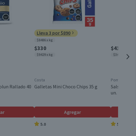
Pote
0,9
0,1
Chile
Lleva 3 por $890
0,1
$8486 x kg
9,1
$330
$4150
$9429 x kg
$3458 x kg
15,8
11
Costa
Pomarola
60
olun Rallado 40
Galletas Mini Choco Chips 35 g
Salsa de To
un.
ar
Agregar
5.0
5.0