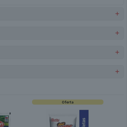
 modificado, gelatina, saborizante natural, sorbato de potasio,
hermophilus), saborizante idéntico a natural, colorante natural
Por cada 1 porción
Yoghurt sin Lactosa
109,2
4,2
Oferta
Conservar refrigerado
3,2
2,2