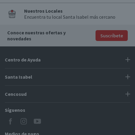
Nuestros Locales
Encuentra tu local Santa Isabel más cercano
Conoce nuestras ofertas y
Suscríbete
novedades
Centro de Ayuda
Problemas con tu pedido
Santa Isabel
Información de pago
Proveedores
Cencosud
Cómo modificar mis datos
Espacio Mypes
Modos de entrega y cobertura
Síguenos
Paris
Concursos
Locales Santa Isabel
Jumbo
CyberDay
Cómo comprar en SantaIsabel.cl
Easy
Medios de pago