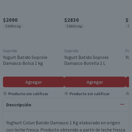
$2090
$2830
$1
$2090 x kg
$2830 x kg
$1
Soprole
Soprole
Fun
Yogurt Batido Soprole
Yogurt Batido Soprole
Yo
Damasco Bolsa 1 kg
Damasco Botella 1 L
Agregar
Agregar
Producto sin calificar
Producto sin calificar
Descripción
Yoghurt Colun Batido Damasco 1 Kg elaborado en origen
con leche fresca. Producto obtenido a partir de leche fresca