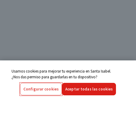
Usamos cookies para mejorar tu experiencia en Santa Isabel.
¿Nos das permiso para guardarlas en tu dispositivo?
Configurar cookies
Aceptar todas las cookies
Centro de Ayuda
Si tienes alguna duda ingresa aquí
Seguimiento de Compras