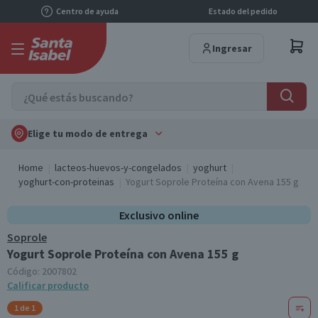
Centro de ayuda
Estado del pedido
Ingresar
Elige tu modo de entrega
Home
lacteos-huevos-y-congelados
yoghurt
yoghurt-con-proteinas
Yogurt Soprole Proteína con Avena 155 g
Exclusivo online
Soprole
Yogurt Soprole Proteína con Avena 155 g
Código:
2007802
Calificar producto
1 de 1