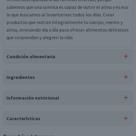
sabemos que una sonrisa es capaz de nutrir el alma y es eso
lo que buscamos al levantarnos todos los días. Crear
productos que nutran integralmente tu cuerpo, mente y
alma, innovando día a día para ofrecer alimentos deliciosos
que sorprendan y alegren la vida.
Condición alimentaria
Certificación
Ingredientes
Libre de
Libre de
Lactosa
Gluten
Ingredientes
Información nutricional
leche natural parcialmente descremada, agua, fructosa,
hojuelas de avena 1.9%, sorbato de potasio, sucralosa,
Tabla nutricional
sólidos lácteos, sorbato de potasio, lactasa, sucralosa, cepa
Características
de yoghurt (l. bulgaricus), cepa de yoghurt (s.
Valores
Por cada 1
Por cada 100g/ml
thermophilus), estevia.
medios
porción
Tipo de Producto