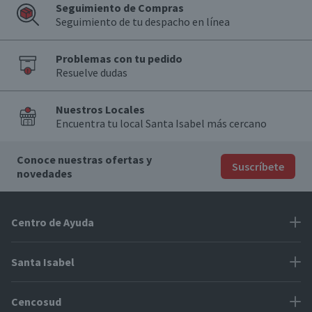
Seguimiento de Compras
Seguimiento de tu despacho en línea
Problemas con tu pedido
Resuelve dudas
Nuestros Locales
Encuentra tu local Santa Isabel más cercano
Conoce nuestras ofertas y
Suscríbete
novedades
Centro de Ayuda
Problemas con tu pedido
Santa Isabel
Información de pago
Proveedores
Cencosud
Cómo modificar mis datos