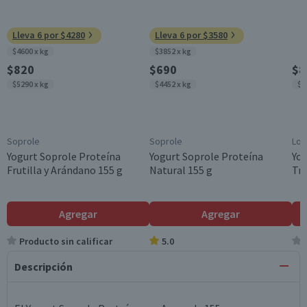
Lleva 6 por $4280
Lleva 6 por $3580
$4600 x kg
$3852 x kg
$820
$690
$8
$5290 x kg
$4452 x kg
$5
Soprole
Soprole
Lon
Yogurt Soprole Proteína
Yogurt Soprole Proteína
Yo
Frutilla y Arándano 155 g
Natural 155 g
Tro
Agregar
Agregar
Producto sin calificar
5.0
Descripción