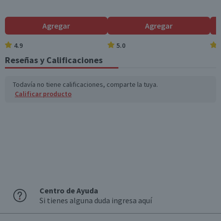
Individual
Azúcares totales
9,1
14,1
(g)
Agregar
Agregar
Sodio (mg)
76
117,8
4.9
5.0
Reseñas y Calificaciones
*Ingesta de referencia de un adulto promedio (8400 kj / 2000 kcal)
Todavía no tiene calificaciones, comparte la tuya.
Calificar producto
Centro de Ayuda
Si tienes alguna duda ingresa aquí