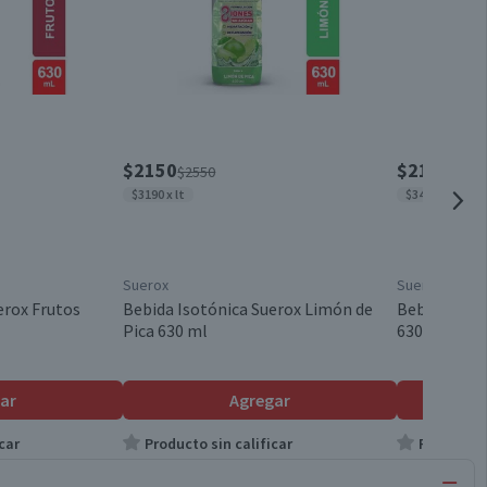
$2150
$2150
$2550
$255
$3190 x lt
$3413 x lt
Suerox
Suerox
erox Frutos
Bebida Isotónica Suerox Limón de
Bebida Isotó
Pica 630 ml
630 ml
ar
Agregar
car
Producto sin calificar
Producto s