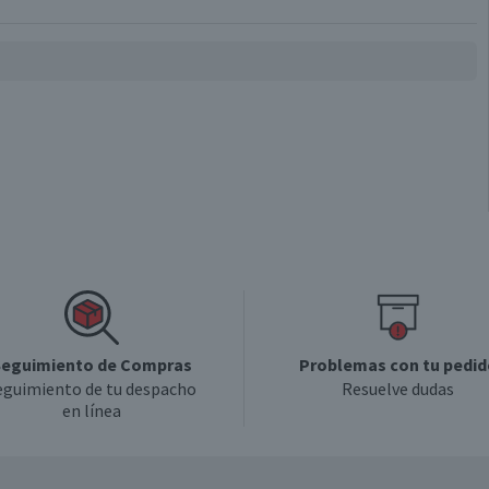
No Retornable
Chile
Piña
Individual
eguimiento de Compras
Problemas con tu pedid
eguimiento de tu despacho
Resuelve dudas
en línea