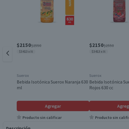
$2150
$2150
$2550
$2550
$3413 x lt
$3413 x lt
Suerox
Suerox
Bebida Isotónica Suerox Naranja 630
Bebida Isotónica Su
ml
Rojos 630 cc
Agregar
Agreg
Producto sin calificar
Producto sin califi
Descripción