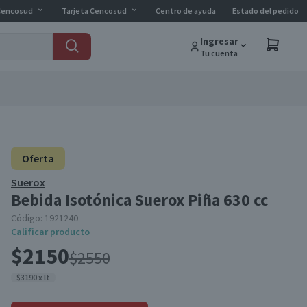
Cencosud
Tarjeta Cencosud
Centro de ayuda
Estado del pedido
Ingresar
Tu cuenta
Oferta
Suerox
Bebida Isotónica Suerox Piña 630 cc
Código:
1921240
Calificar producto
$2150
$2550
$3190 x lt