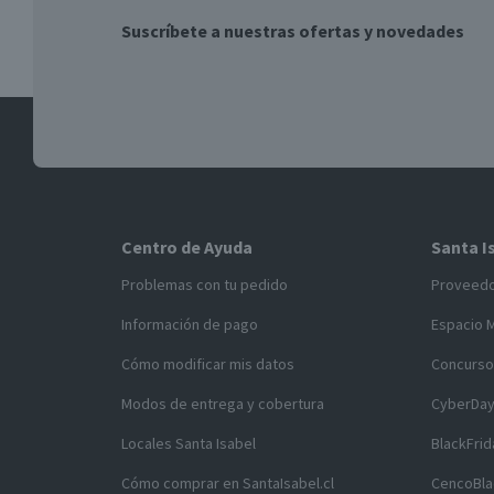
Suscríbete a nuestras ofertas y novedades
Centro de Ayuda
Santa I
Problemas con tu pedido
Proveed
Información de pago
Espacio 
Cómo modificar mis datos
Concurso
Modos de entrega y cobertura
CyberDa
Locales Santa Isabel
BlackFrid
Cómo comprar en SantaIsabel.cl
CencoBla