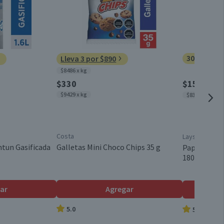
3,4
Conservar en un lugar fresco y seco
0,2
114
Menor a 1 lt
30% dcto.
Lleva 3 por $890
$8486 x kg
Sin Azúcar
$330
$1505
$215
$9429 x kg
$8361 x kg
Vegano
Costa
Lays
1 un.
tun Gasificada
Galletas Mini Choco Chips 35 g
Papas Frita
180 g
Botella plástico desechable (bebidas)
ar
Agregar
5.0
5.0
No