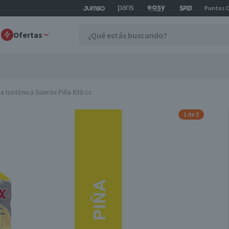
Puntos 
Ofertas
a Isotónica Suerox Piña 630 cc
1 de 3