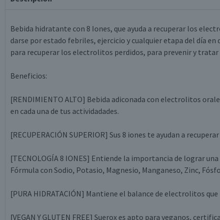
Bebida hidratante con 8 Iones, que ayuda a recuperar los electr
darse por estado febriles, ejercicio y cualquier etapa del día e
para recuperar los electrolitos perdidos, para prevenir y tratar
Beneficios:
[RENDIMIENTO ALTO] Bebida adiconada con electrolitos orale
en cada una de tus actividadades.
[RECUPERACIÓN SUPERIOR] Sus 8 iones te ayudan a recuperar los
[TECNOLOGÍA 8 IONES] Entiende la importancia de lograr una r
Fórmula con Sodio, Potasio, Magnesio, Manganeso, Zinc, Fósfor
[PURA HIDRATACIÓN] Mantiene el balance de electrolitos que 
[VEGAN Y GLUTEN FREE] Suerox es apto para veganos, certifica