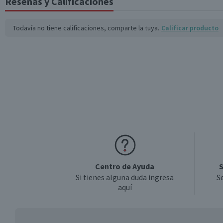
Reseñas y Calificaciones
Retornabilidad
Todavía no tiene calificaciones, comparte la tuya.
Calificar producto
País de Origen
Sabor
Tamaño
Centro de Ayuda
S
Si tienes alguna duda ingresa
S
aquí