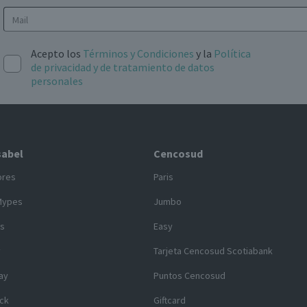
Acepto los
Términos y Condiciones
y la
Política
de privacidad y de tratamiento de datos
personales
sabel
Cencosud
ores
Paris
Mypes
Jumbo
s
Easy
y
Tarjeta Cencosud Scotiabank
ay
Puntos Cencosud
ck
Giftcard