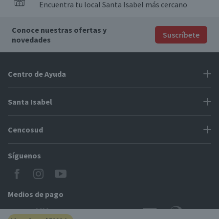
Encuentra tu local Santa Isabel más cercano
Conoce nuestras ofertas y
Suscríbete
novedades
Centro de Ayuda
Problemas con tu pedido
Santa Isabel
Información de pago
Proveedores
Cencosud
Cómo modificar mis datos
Espacio Mypes
Modos de entrega y cobertura
Síguenos
Paris
Concursos
Locales Santa Isabel
Jumbo
CyberDay
Cómo comprar en SantaIsabel.cl
Easy
Medios de pago
BlackFriday
Servicio al cliente
Tarjeta Cencosud Scotiabank
CencoBlack