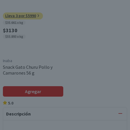
Lleva 3 por $5990
$35.661 x kg
$3130
$55.893 x kg
Inaba
Snack Gato Churu Pollo y
Camarones 56 g
Agregar
5.0
Descripción