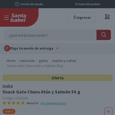
Centro de ayuda
Estado del pedido
Ingresar
Elige tu modo de entrega
Home
mascotas
gatos
snacks-y-salsas
Snack Gato Churu Atún y Salmón 56 g
Oferta
Inaba
Snack Gato Churu Atún y Salmón 56 g
Código:
1832240
(
9
comentarios
)
Nota
5.0
2 de 2