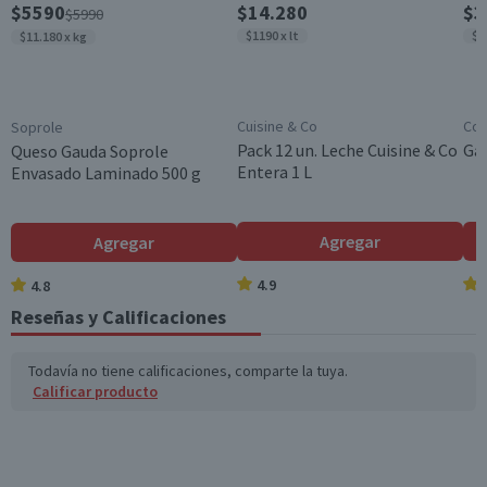
$5590
$14.280
$3
$5990
Unisex
$1190 x lt
$9
$11.180 x kg
País de Origen
México
Aroma
Cuisine & Co
Cos
Soprole
Sin Aroma
Pack 12 un. Leche Cuisine & Co
Gal
Queso Gauda Soprole
Entera 1 L
Envasado Laminado 500 g
Garantía Mínima Legal
Válida hasta su fecha de caducidad
Garantía Proveedor
Agregar
Agregar
Válida hasta su fecha de caducidad
4.9
4.8
Reseñas y Calificaciones
Todavía no tiene calificaciones, comparte la tuya.
Calificar producto