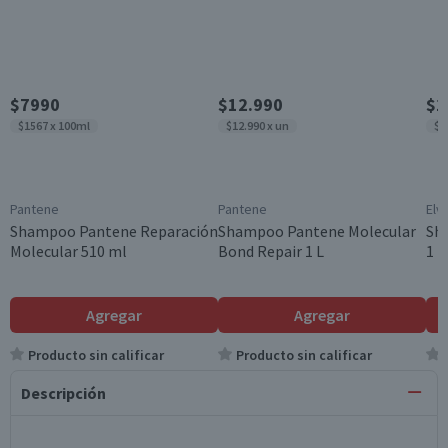
$7990
$12.990
$1
$1567 x 100ml
$12.990 x un
$1
Pantene
Pantene
Elv
Shampoo Pantene Reparación
Shampoo Pantene Molecular
Sha
Molecular 510 ml
Bond Repair 1 L
1 L
Agregar
Agregar
Producto sin calificar
Producto sin calificar
Descripción