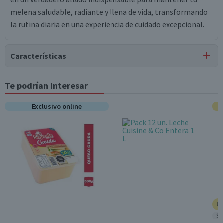
melena saludable, radiante y llena de vida, transformando
la rutina diaria en una experiencia de cuidado excepcional.
Características
Tipo de Producto
Te podrían interesar
Shampoos
Exclusivo online
Surtido
No
Pack-Unitario
Unitario
Contenido
300 ml
Beneficios
Repara y Protege
Ll
$8
Género