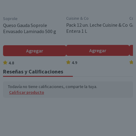
Cuisine & Co
Cos
Soprole
Pack 12 un. Leche Cuisine & Co
Gal
Queso Gauda Soprole
Entera 1 L
Envasado Laminado 500 g
Agregar
Agregar
4.9
4.8
Reseñas y Calificaciones
Todavía no tiene calificaciones, comparte la tuya.
Calificar producto