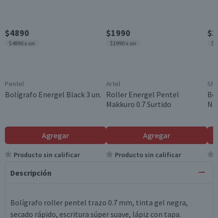
$4890
$1990
$3
$4890 x un
$1990 x un
$3
Pentel
Artel
Sha
Bolígrafo Energel Black 3 un.
Roller Energel Pentel
Bol
Makkuro 0.7 Surtido
Ne
Agregar
Agregar
Producto sin calificar
Producto sin calificar
Descripción
Bolígrafo roller pentel trazo 0.7 mm, tinta gel negra,
secado rápido, escritura súper suave, lápiz con tapa.