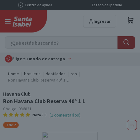
Centro de ayuda
Estado del pedido
Ingresar
Elige tu modo de entrega
Home
botilleria
destilados
ron
Ron Havana Club Reserva 40° 1 L
Havana Club
Ron Havana Club Reserva 40° 1 L
Código:
986831
(
1
comentarios
)
Nota
5.0
1 de 2