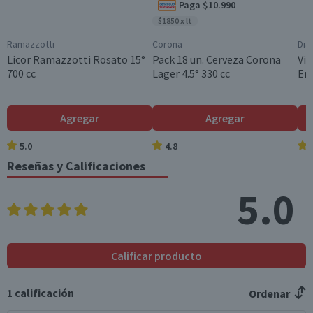
Paga $10.990
Complejos y permanentes aromas de cacao, café, tabaco
$1850 x lt
y especias
Ramazzotti
Corona
Dia
Graduación Alcohólica
Licor Ramazzotti Rosato 15°
Pack 18 un. Cerveza Corona
Vin
40.0°
700 cc
Lager 4.5° 330 cc
En
Tamaño
Familiar
Agregar
Agregar
Nota
Por Ley la venta de alcohol está prohibida para menores
5.0
4.8
de 18 años.
Reseñas y Calificaciones
Garantía Mínima Legal
5.0
Válida hasta su fecha de caducidad
Calificar producto
1
calificación
Ordenar