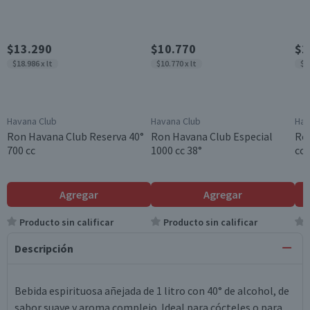
$13.290
$10.770
$1
$18.986 x lt
$10.770 x lt
$1
Havana Club
Havana Club
Hav
Ron Havana Club Reserva 40°
Ron Havana Club Especial
Ron
700 cc
1000 cc 38°
cc 
Agregar
Agregar
Producto sin calificar
Producto sin calificar
Descripción
Bebida espirituosa añejada de 1 litro con 40° de alcohol, de
sabor suave y aroma complejo. Ideal para cócteles o para