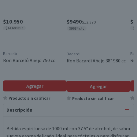
$10.950
$9490
$1
$12.370
$14.600 x lt
$1
$9684 x lt
Barceló
Bac
Bacardi
Ron Barceló Añejo 750 cc
Ron
Ron Bacardi Añejo 38° 980 cc
Agregar
Agregar
Producto sin calificar
Producto sin calificar
Descripción
Bebida espirituosa de 1000 ml con 37.5° de alcohol, de sabor
suave y aroma delicado. Ideal para cócteles o para disfrutar