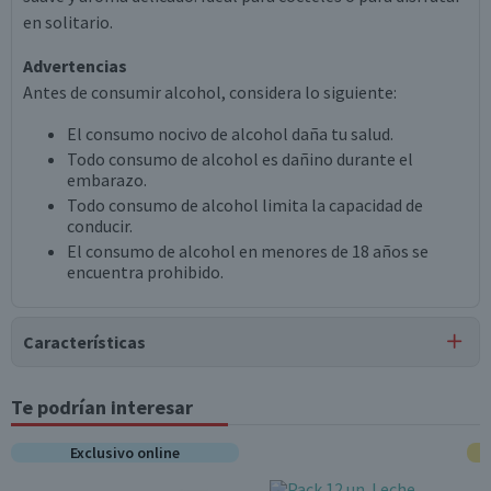
en solitario.
Advertencias
Antes de consumir alcohol, considera lo siguiente:
El consumo nocivo de alcohol daña tu salud.
Todo consumo de alcohol es dañino durante el
embarazo.
Todo consumo de alcohol limita la capacidad de
conducir.
El consumo de alcohol en menores de 18 años se
encuentra prohibido.
Características
Tipo de Producto
Te podrían interesar
Ron
Exclusivo online
Nota
Por Ley la venta de alcohol está prohibida para menores