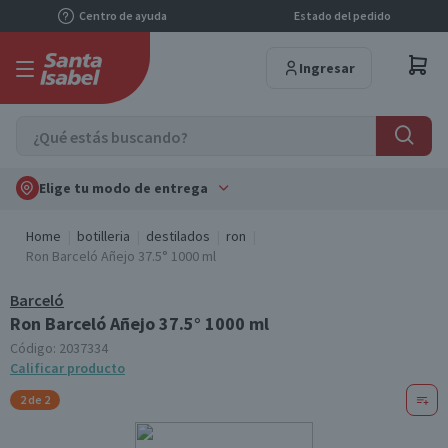
Centro de ayuda
Estado del pedido
Ingresar
Elige tu modo de entrega
Home
botilleria
destilados
ron
Ron Barceló Añejo 37.5° 1000 ml
Barceló
Ron Barceló Añejo 37.5° 1000 ml
Código:
2037334
Calificar producto
2 de 2