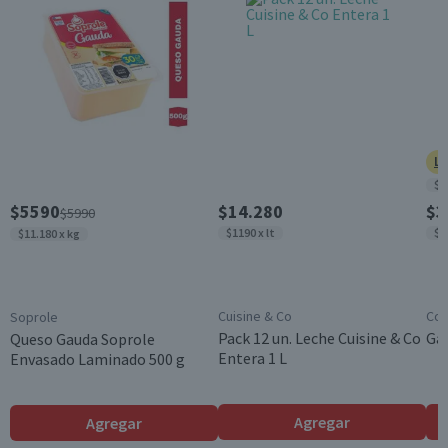
de 18 años.
Ll
$8
$5590
$14.280
$3
$5990
$1190 x lt
$9
$11.180 x kg
Cuisine & Co
Cos
Soprole
Pack 12 un. Leche Cuisine & Co
Gal
Queso Gauda Soprole
Entera 1 L
Envasado Laminado 500 g
Agregar
Agregar