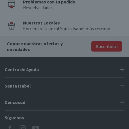
Problemas con tu pedido
Resuelve dudas
Nuestros Locales
Encuentra tu local Santa Isabel más cercano
Conoce nuestras ofertas y
Suscríbete
novedades
Centro de Ayuda
Problemas con tu pedido
Santa Isabel
Información de pago
Proveedores
Cencosud
Cómo modificar mis datos
Espacio Mypes
Modos de entrega y cobertura
Síguenos
Paris
Concursos
Locales Santa Isabel
Jumbo