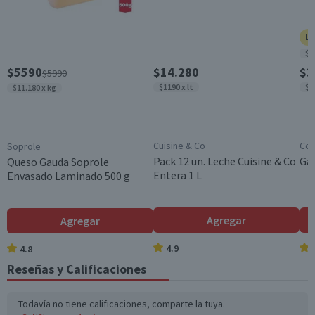
Envase
Paquete
Ll
$8
$5590
$14.280
$3
$5990
$1190 x lt
$9
$11.180 x kg
Cuisine & Co
Cos
Soprole
Pack 12 un. Leche Cuisine & Co
Gal
Queso Gauda Soprole
Entera 1 L
Envasado Laminado 500 g
Agregar
Agregar
4.9
4.8
Reseñas y Calificaciones
Todavía no tiene calificaciones, comparte la tuya.