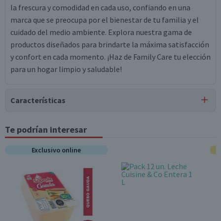
la frescura y comodidad en cada uso, confiando en una
marca que se preocupa por el bienestar de tu familia y el
cuidado del medio ambiente. Explora nuestra gama de
productos diseñados para brindarte la máxima satisfacción
y confort en cada momento. ¡Haz de Family Care tu elección
para un hogar limpio y saludable!
Características
Tipo de Producto
Te podrían interesar
Papel Higiénico
Exclusivo online
Largo del Rollo
22 metros
Material
Papel
Contenido
40 Rollos