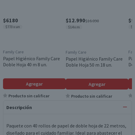
$6180
$12.990
$9
$16.090
$773 x un
$1
$14 x m
Family Care
Fam
Family Care
Papel Higiénico Family Care
Pap
Papel Higiénico Family Care
Doble Hoja 40 m 8 un.
Dob
Doble Hoja 50 m 18 un.
Agregar
Agregar
Producto sin calificar
Producto sin calificar
Descripción
Paquete con 40 rollos de papel de doble hoja de 22 metros,
diseñado para el cuidado familiar. Ideal para abastecer el