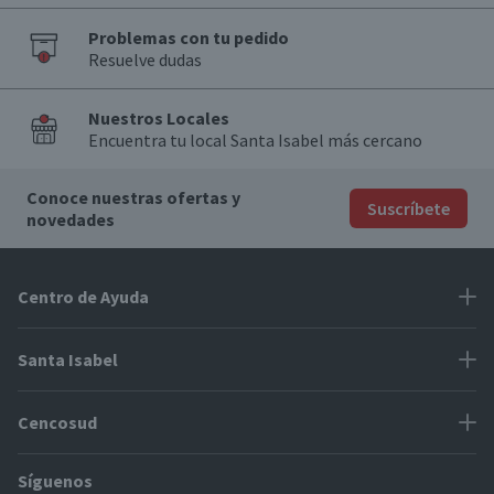
Problemas con tu pedido
Resuelve dudas
Nuestros Locales
Encuentra tu local Santa Isabel más cercano
Conoce nuestras ofertas y
Suscríbete
novedades
Centro de Ayuda
Problemas con tu pedido
Santa Isabel
Información de pago
Proveedores
Cencosud
Cómo modificar mis datos
Espacio Mypes
Modos de entrega y cobertura
Síguenos
Paris