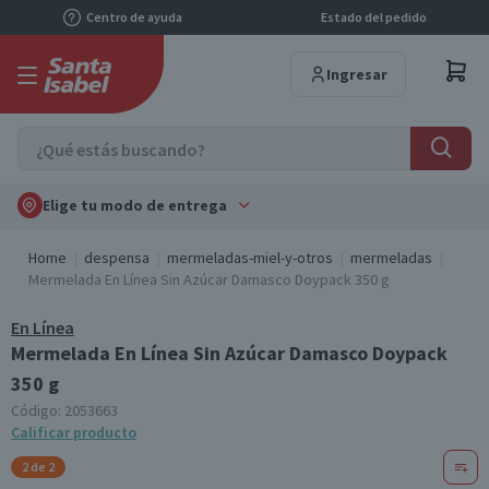
Centro de ayuda
Estado del pedido
Ingresar
Elige tu modo de entrega
Home
despensa
mermeladas-miel-y-otros
mermeladas
Mermelada En Línea Sin Azúcar Damasco Doypack 350 g
En Línea
Mermelada En Línea Sin Azúcar Damasco Doypack
350 g
Código:
2053663
Calificar producto
2 de 2