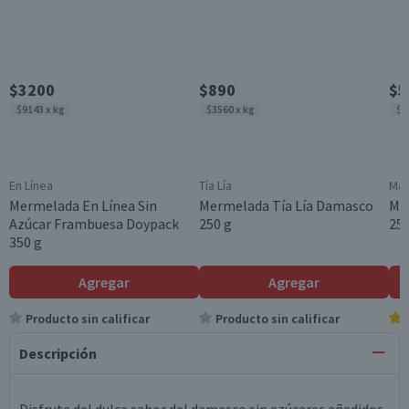
$3200
$890
$5
$9143 x kg
$3560 x kg
$2
En Línea
Tía Lía
Máx
Mermelada En Línea Sin
Mermelada Tía Lía Damasco
Me
Azúcar Frambuesa Doypack
250 g
250
350 g
Agregar
Agregar
Producto sin calificar
Producto sin calificar
Descripción