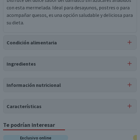
Disfrute del dulce sabor del damasco sin azúcares añadidos
con esta mermelada. Ideal para desayunos, postres o para
acompañar quesos, es una opción saludable y deliciosa para
su dieta.
Condición alimentaria
Certificación
Ingredientes
Libre de
Gluten
Ingredientes
Información nutricional
damasco, pectina de fruta, agua, sorbitol, estabilizante
(goma xanthan), estabilizante (goma tara), estabilizante
Tabla nutricional
(goma garrofín), estabilizante (carragenina), ácido
Características
tartárico, benzoato de sodio, sorbato de potasio, stevia,
Valores
Por cada 1
Por cada 100g/ml
sucralosa, sabor idéntico al natural, colorante artificial
medios
porción
Tipo de Producto
Te podrían interesar
(amarillo crepúsculo).
Mermeladas
Energía (kCal)
84
12,6
Exclusivo online
Pack-Unitario