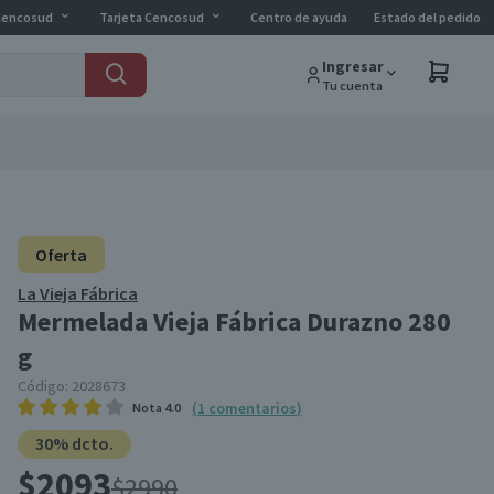
Cencosud
Tarjeta Cencosud
Centro de ayuda
Estado del pedido
Ingresar
Tu cuenta
Oferta
La Vieja Fábrica
Mermelada Vieja Fábrica Durazno 280
g
Código:
2028673
(
1
comentarios
)
Nota
4.0
30% dcto.
$2093
$2990