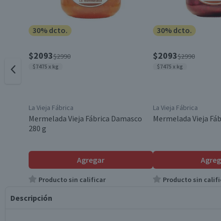
30% dcto.
30% dcto.
$2093
$2093
$2990
$2990
$7475 x kg
$7475 x kg
La Vieja Fábrica
La Vieja Fábrica
Mermelada Vieja Fábrica Damasco
Mermelada Vieja Fáb
280 g
Agregar
Agreg
Producto sin calificar
Producto sin califi
Descripción