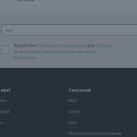
Acepto los
Términos y Condiciones
y la
Política
de privacidad y de tratamiento de datos
personales
sabel
Cencosud
ores
Paris
Mypes
Jumbo
s
Easy
y
Tarjeta Cencosud Scotiabank