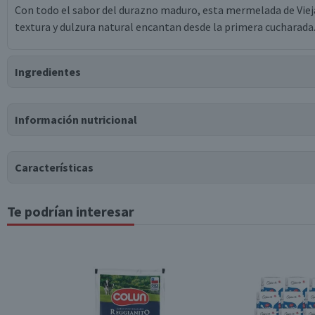
Con todo el sabor del durazno maduro, esta mermelada de Vieja 
textura y dulzura natural encantan desde la primera cucharada
Ingredientes
Ingredientes
Información nutricional
durazno, azúcar, gelificante pectina de cítricos, corrector de ac
Puede contener
Características
Trazas
de
carozo.
Te podrían interesar
Tabla nutricional
Tipo de Producto
Valores medios
Por cada 100g/ml
Almacenamiento
Energía (kCal)
228
Proteínas (g)
0,6
Envase