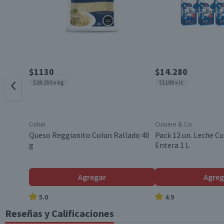
Grasas Totales (g)
0
Hidratos de Carbono disponibles (g)
55
País de Origen
Azúcares totales (g)
55
Garantía Mínima Legal
Sodio (mg)
0
$1130
$14.280
$28.250 x kg
$1190 x lt
*Ingesta de referencia de un adulto promedio (8400 kj / 2000 kcal)
Colun
Cuisine & Co
Queso Reggianito Colun Rallado 40
Pack 12 un. Leche Cu
g
Entera 1 L
Agregar
Agreg
5.0
4.9
Reseñas y Calificaciones