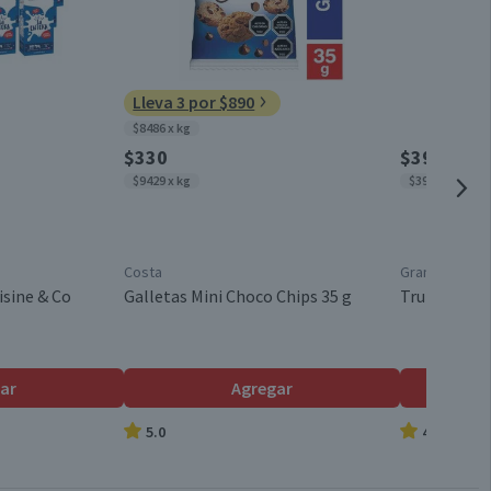
0
11
España
11
Lleva 3 por $890
$8486 x kg
6 meses, a partir de la entrega del producto
0
$330
$3990
$9429 x kg
$3990 x kg
Costa
Granel
isine & Co
Galletas Mini Choco Chips 35 g
Trutro Ente
ar
Agregar
5.0
4.7