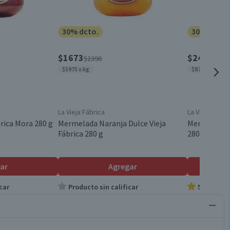
30% dcto.
30% dcto.
$1673
$2443
$2390
$349
$5975 x kg
$8725 x kg
La Vieja Fábrica
La Vieja Fábri
rica Mora 280 g
Mermelada Naranja Dulce Vieja
Mermelada V
Fábrica 280 g
280 g
ar
Agregar
car
Producto sin calificar
5.0