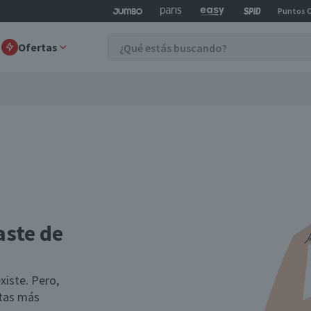
Puntos 
Ofertas
aste de
xiste. Pero,
rtas más