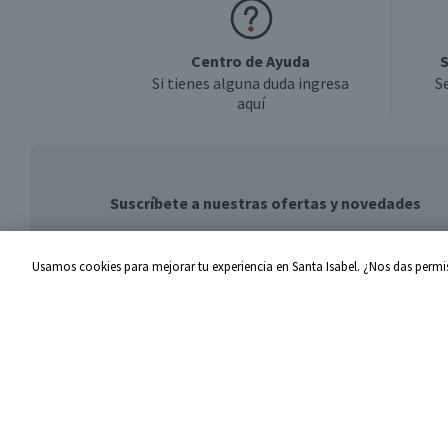
Centro de Ayuda
S
Si tienes alguna duda ingresa
S
aquí
Suscríbete a nuestras ofertas y novedades
Usamos cookies para mejorar tu experiencia en Santa Isabel. ¿Nos das permis
Centro de Ayuda
Santa I
Problemas con tu pedido
Proveed