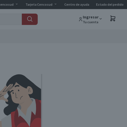
Cencosud
Tarjeta Cencosud
Centro de ayuda
Estado del pedido
Ingresar
Tu cuenta