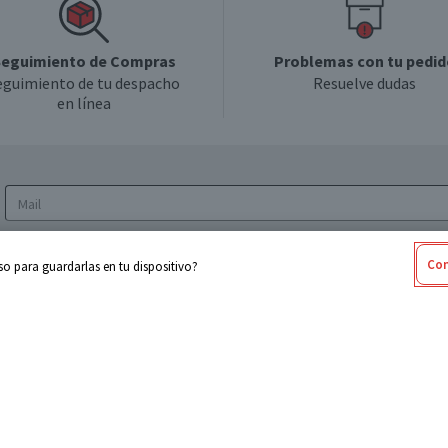
eguimiento de Compras
Problemas con tu pedid
eguimiento de tu despacho
Resuelve dudas
en línea
Acepto los
Términos y Condiciones
y la
Política
Con
o para guardarlas en tu dispositivo?
de privacidad y de tratamiento de datos
personales
sabel
Cencosud
ores
Paris