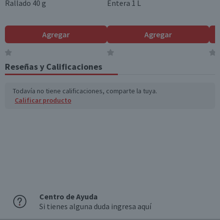
Rallado 40 g
Entera 1 L
País de Origen
Chile
Sabor
Agregar
Agregar
Limonada
Tamaño
Reseñas y Calificaciones
Familiar
Todavía no tiene calificaciones, comparte la tuya.
Calificar producto
Centro de Ayuda
Si tienes alguna duda ingresa aquí