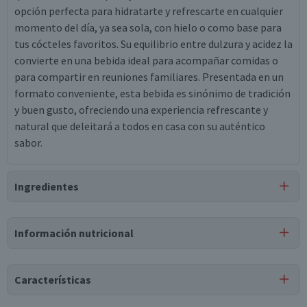
opción perfecta para hidratarte y refrescarte en cualquier
momento del día, ya sea sola, con hielo o como base para
tus cócteles favoritos. Su equilibrio entre dulzura y acidez la
convierte en una bebida ideal para acompañar comidas o
para compartir en reuniones familiares. Presentada en un
formato conveniente, esta bebida es sinónimo de tradición
y buen gusto, ofreciendo una experiencia refrescante y
natural que deleitará a todos en casa con su auténtico
sabor.
Ingredientes
Ingredientes
Información nutricional
agua, jugo concentrado de limón (12.5% m/m), celdas de
limón (2% m/m), carboximetil celulosa sódica (cmc),
Tabla nutricional
saborizante natural, sorbato de potasio, estevia, benzoato
Características
de sodio, sucralosa, goma ester, acetato isobutirato de
Valores
Por cada 1
Por cada 100g/ml