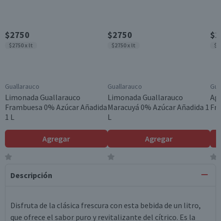
$2750
$2750
$1
$2750 x lt
$2750 x lt
$3
Guallarauco
Guallarauco
Gua
Limonada Guallarauco
Limonada Guallarauco
Agu
Frambuesa 0% Azúcar Añadida
Maracuyá 0% Azúcar Añadida 1
Fru
1 L
L
Agregar
Agregar
Descripción
Disfruta de la clásica frescura con esta bebida de un litro,
que ofrece el sabor puro y revitalizante del cítrico. Es la