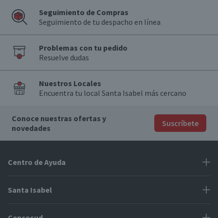
Seguimiento de Compras
Seguimiento de tu despacho en línea
Problemas con tu pedido
Resuelve dudas
Nuestros Locales
Encuentra tu local Santa Isabel más cercano
Conoce nuestras ofertas y
Suscríbete
novedades
Centro de Ayuda
Problemas con tu pedido
Santa Isabel
Información de pago
Proveedores
Cencosud