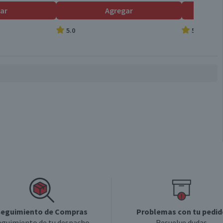
ar
Agregar
5.0
5.0
eguimiento de Compras
Problemas con tu pedid
eguimiento de tu despacho
Resuelve dudas