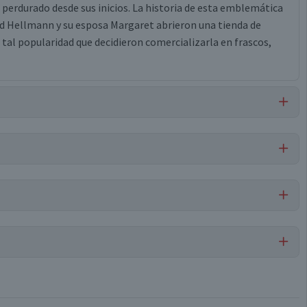
a perdurado desde sus inicios. La historia de esta emblemática
d Hellmann y su esposa Margaret abrieron una tienda de
tal popularidad que decidieron comercializarla en frascos,
dextrina, sal, cloruro de potasio, ácido láctico, carboximetil
co, goma xantán, saborizantes naturales.
Kétchup