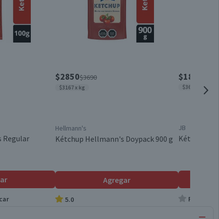
$2850
$1830
$3690
$3660 x kg
$3167 x kg
JB
Hellmann's
 Regular
Kétchup JB 
Kétchup Hellmann's Doypack 900 g
ar
Agregar
car
Producto s
5.0