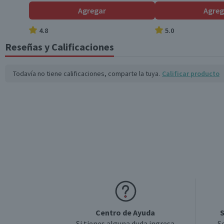
Agregar
Agreg
4.8
5.0
Reseñas y Calificaciones
Todavía no tiene calificaciones, comparte la tuya.
Calificar producto
Centro de Ayuda
S
Si tienes alguna duda ingresa
S