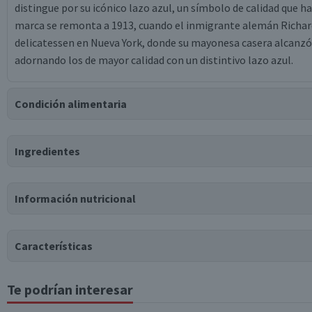
distingue por su icónico lazo azul, un símbolo de calidad que h
marca se remonta a 1913, cuando el inmigrante alemán Richar
delicatessen en Nueva York, donde su mayonesa casera alcanzó 
adornando los de mayor calidad con un distintivo lazo azul.
Condición alimentaria
Certificación
Ingredientes
Libre de
Gluten
Ingredientes
Información nutricional
agua, concentrado de tomates, azúcar, vinagre de alcohol, malto
celulosa sódica, ácido sórbico, cebolla en polvo, ácido fosfóri
Características
Puede contener
Trazas
de
huevo.
Te podrían interesar
Tabla nutricional
Tipo de Producto