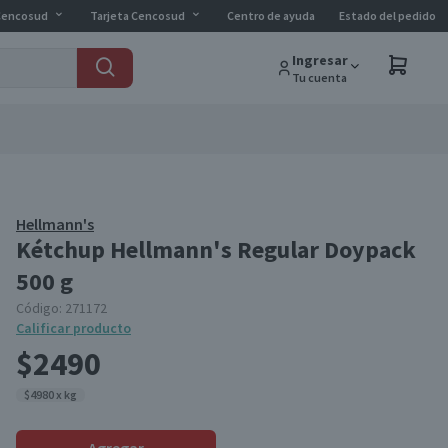
Cencosud
Tarjeta Cencosud
Centro de ayuda
Estado del pedido
Ingresar
Tu cuenta
Hellmann's
Kétchup Hellmann's Regular Doypack
500 g
Código:
271172
Calificar producto
$2490
$4980 x kg