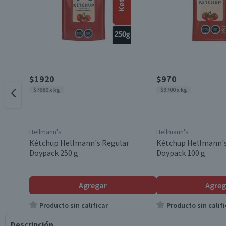
$1920
$970
$7680 x kg
$9700 x kg
Hellmann's
Hellmann's
Kétchup Hellmann's Regular
Kétchup Hellmann's
Doypack 250 g
Doypack 100 g
Agregar
Agreg
Producto sin calificar
Producto sin califi
Descripción