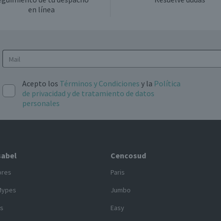
en línea
Acepto los
Términos y Condiciones
y la
Política
de privacidad y de tratamiento de datos
personales
sabel
Cencosud
ores
Paris
Mypes
Jumbo
s
Easy